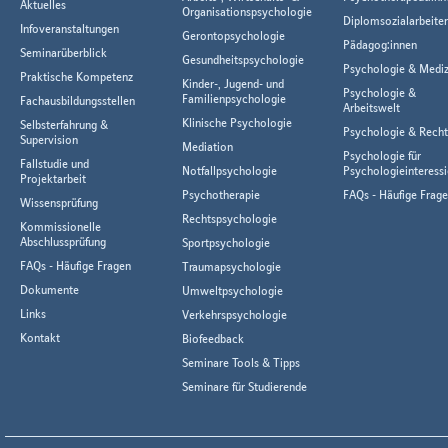
Aktuelles
Organisationspsychologie
Diplomsozialarbeiter
Infoveranstaltungen
Gerontopsychologie
Pädagog:innen
Seminarüberblick
Gesundheitspsychologie
Psychologie & Mediz
Praktische Kompetenz
Kinder-, Jugend- und
Psychologie &
Familienpsychologie
Fachausbildungsstellen
Arbeitswelt
Klinische Psychologie
Selbsterfahrung &
Psychologie & Rech
Supervision
Mediation
Psychologie für
Fallstudie und
Notfallpsychologie
Psychologieinteressi
Projektarbeit
Psychotherapie
FAQs - Häufige Frag
Wissensprüfung
Rechtspsychologie
Kommissionelle
Abschlussprüfung
Sportpsychologie
FAQs - Häufige Fragen
Traumapsychologie
Dokumente
Umweltpsychologie
Links
Verkehrspsychologie
Kontakt
Biofeedback
Seminare Tools & Tipps
Seminare für Studierende