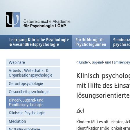
Lehrgang Klinische Psychologie
Fortbildung für
Seminara
& Gesundheitspsychologie
Psycholog:innen
psychoso
Webinare
Kinder-, Jugend- und Familienps
Arbeits-, Wirtschafts- &
Klinisch-psycholo
Organisationspsychologie
Gerontopsychologie
mit Hilfe des Eins
Gesundheitspsychologie
lösungsorientiert
Kinder-, Jugend- und
Familienpsychologie
Ziel
Klinische Psychologie
Mediation
Kindern fällt es oft leichter, 
Identifikationsmöglichkeit erh
Notfallpsychologie