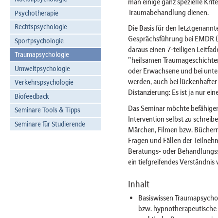
man einige ganz spezielle Krit
Traumabehandlung dienen.
Psychotherapie
Rechtspsychologie
Die Basis für den letztgenannte
Gesprächsführung bei EMDR (F.
Sportpsychologie
daraus einen 7-teiligen Leitfa
Traumapsychologie
"heilsamen Traumageschichten
Umweltpsychologie
oder Erwachsene und bei unte
werden, auch bei lückenhafter
Verkehrspsychologie
Distanzierung: Es ist ja nur ei
Biofeedback
Das Seminar möchte befähigen 
Seminare Tools & Tipps
Intervention selbst zu schreib
Seminare für Studierende
Märchen, Filmen bzw. Büchern
Fragen und Fällen der Teilne
Beratungs- oder Behandlungss
ein tiefgreifendes Verständni
Inhalt
Basiswissen Traumapsychol
bzw. hypnotherapeutische 