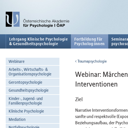
Lehrgang Klinische Psychologie
Fortbildung für
Seminara
& Gesundheitspsychologie
Psycholog:innen
psychoso
Webinare
Traumapsychologie
Arbeits-, Wirtschafts- &
Webinar: Märchen 
Organisationspsychologie
Gerontopsychologie
Interventionen
Gesundheitspsychologie
Kinder-, Jugend- und
Ziel
Familienpsychologie
Narrative Interventionsformen
Klinische Psychologie
sanfte und respektvolle (Expo
Mediation
Beziehungsaufbau, der Psycho
Notfallpsychologie