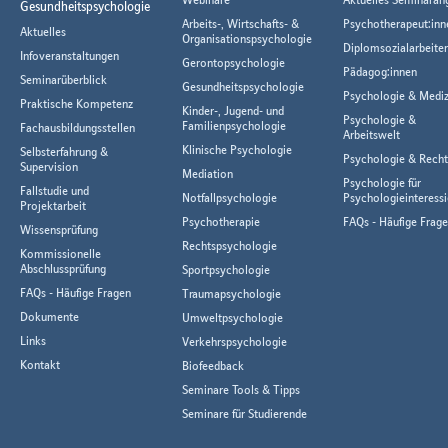
Gesundheitspsychologie
Arbeits-, Wirtschafts- &
Psychotherapeut:inn
Aktuelles
Organisationspsychologie
Diplomsozialarbeiter
Infoveranstaltungen
Gerontopsychologie
Pädagog:innen
Seminarüberblick
Gesundheitspsychologie
Psychologie & Mediz
Praktische Kompetenz
Kinder-, Jugend- und
Psychologie &
Familienpsychologie
Fachausbildungsstellen
Arbeitswelt
Klinische Psychologie
Selbsterfahrung &
Psychologie & Rech
Supervision
Mediation
Psychologie für
Fallstudie und
Notfallpsychologie
Psychologieinteressi
Projektarbeit
Psychotherapie
FAQs - Häufige Frag
Wissensprüfung
Rechtspsychologie
Kommissionelle
Abschlussprüfung
Sportpsychologie
FAQs - Häufige Fragen
Traumapsychologie
Dokumente
Umweltpsychologie
Links
Verkehrspsychologie
Kontakt
Biofeedback
Seminare Tools & Tipps
Seminare für Studierende