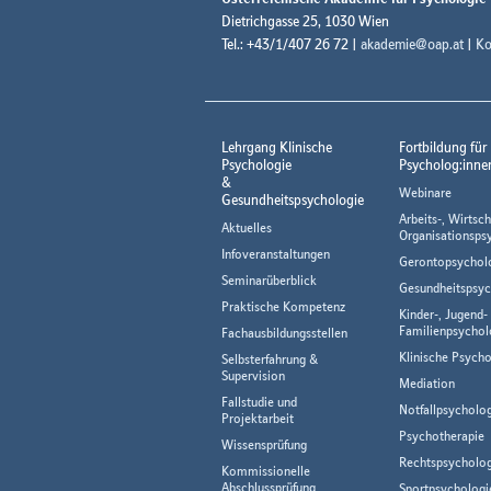
Dietrichgasse 25, 1030 Wien
Tel.: +43/1/407 26 72 |
akademie@oap.at
|
Ko
Lehrgang Klinische
Fortbildung für
Psychologie
Psycholog:inne
&
Webinare
Gesundheitspsychologie
Arbeits-, Wirtsch
Aktuelles
Organisationsps
Infoveranstaltungen
Gerontopsychol
Seminarüberblick
Gesundheitspsyc
Praktische Kompetenz
Kinder-, Jugend-
Familienpsychol
Fachausbildungsstellen
Klinische Psycho
Selbsterfahrung &
Supervision
Mediation
Fallstudie und
Notfallpsycholo
Projektarbeit
Psychotherapie
Wissensprüfung
Rechtspsycholog
Kommissionelle
Abschlussprüfung
Sportpsychologi