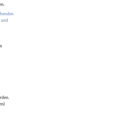
en.
chenden
e und
en
rden.
en)