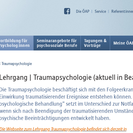
Die ÖAP
Service
Referent:inne
Fortbildung für
Seminarangebote für
Tagungen &
Meine ÖA
Psycholog:innen
psychosoziale Berufe
Vorträge
Traumapsychologie
Lehrgang | Traumapsychologie (aktuell in Be
Die Traumapsychologie beschäftigt sich mit den Folgeerkra
Einwirkung traumatisierender Ereignisse entstehen können.
psychologische Behandlung" setzt im Unterschied zur Notfa
wenn sich nach Beendigung der traumatisierenden Umstän
psychische Beeinträchtigungen entwickelt haben.
Die Webseite zum Lehrgang Traumapsychologie befindet sich derzeit in