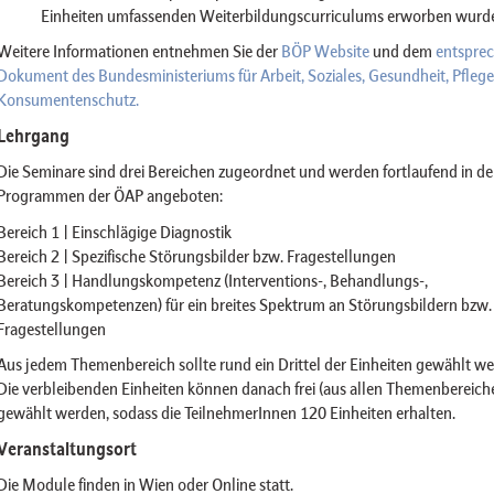
Einheiten umfassenden Weiterbildungscurriculums erworben wurd
Weitere Informationen entnehmen Sie der
BÖP Website
und dem
entspre
Dokument des Bundesministeriums für Arbeit, Soziales, Gesundheit, Pfleg
Konsumentenschutz.
Lehrgang
Die Seminare sind drei Bereichen zugeordnet und werden fortlaufend in d
Programmen der ÖAP angeboten:
Bereich 1 | Einschlägige Diagnostik
Bereich 2 | Spezifische Störungsbilder bzw. Fragestellungen
Bereich 3 | Handlungskompetenz (Interventions-, Behandlungs-,
Beratungskompetenzen) für ein breites Spektrum an Störungsbildern bzw.
Fragestellungen
Aus jedem Themenbereich sollte rund ein Drittel der Einheiten gewählt we
Die verbleibenden Einheiten können danach frei (aus allen Themenbereich
gewählt werden, sodass die TeilnehmerInnen 120 Einheiten erhalten.
Veranstaltungsort
Die Module finden in Wien oder Online statt.