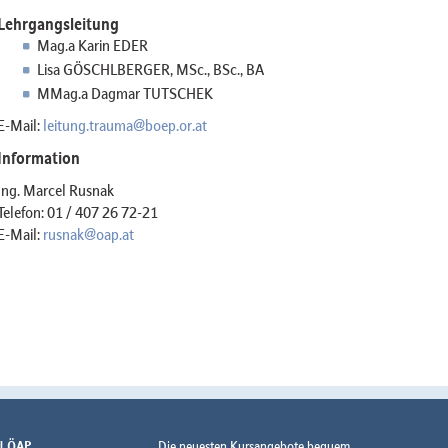
Lehrgangsleitung
Mag.a Karin EDER
Lisa GÖSCHLBERGER, MSc., BSc., BA
MMag.a Dagmar TUTSCHEK
E-Mail:
leitung.trauma@boep.or.at
Information
Ing. Marcel Rusnak
Telefon: 01 / 407 26 72-21
E-Mail:
rusnak@oap.at
 | ÖAP
Die neuesten Kursangebote bequem