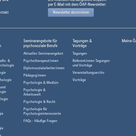
per E-Mail mit dem ÖAP-Newsletter:
ntakt
Newsletter abonnieren
Seminarangebote für
Tagungen &
Meine Ö
n
psychosoziale Berufe
Vorträge
Aktuelles Seminarangebot
Tagungen
afts- &
Psychotherapeut:innen
Referent:innen Tagungen
ychologie
und Vorträge
Diplomsozialarbeiter:innen
ogie
Veranstaltungsarchiv
Pädagog:innen
hologie
Vorträge
Psychologie & Medizin
 und
Psychologie &
ogie
Arbeitswelt
logie
Psychologie & Recht
Psychologie für
gie
Psychologieinteressierte
FAQs - Häufige Fragen
ie
e