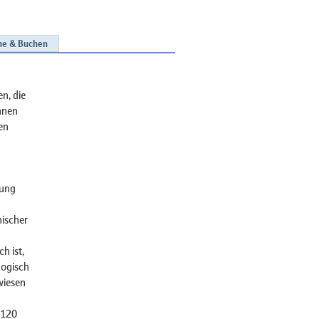
ne & Buchen
en, die
Innen
en
lung
nischer
h ist,
logisch
wiesen
 120