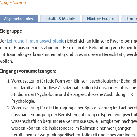
Umgestaltung.
Allgemeine Infos
Inhalte & Module
Häufige Fragen
Termi
Zielgruppe
Der
Lehrgang | Traumapsychologie
richtet sich an Klinische Psycholog:inn
in freier Praxis oder im stationären Bereich in der Behandlung von Patient
mit Traumafolgeerkrankungen tätig sind bzw. in diesem Bereich tätig werd
wollen.
Eingangsvoraussetzungen:
Voraussetzung für jede Form von klinisch-psychologischer Behand
und damit auch für diese Zusatzqualifikation ist das abgeschlossene
Studium der Psychologie und die abgeschlossene Ausbildung in Kli
Psychologie.
Voraussetzung für die Eintragung einer Spezialisierung im Fachbereic
dass nach Erlangung der Berufsberechtigung entsprechend psycho
wissenschaftlich begründete Kenntnisse sowie Fertigkeiten nachge
werden können, die insbesondere im Rahmen einer mehrjährigen
beruflichen schwerpunktspezifischen Tätigkeit und eines zumindest