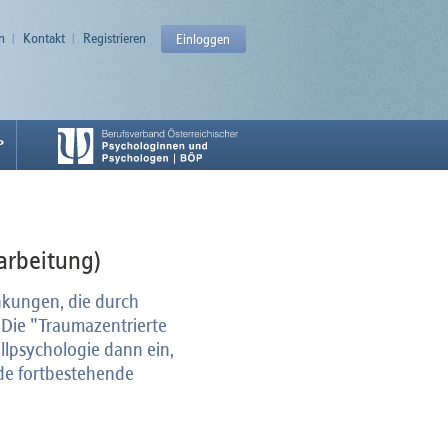
n
Kontakt
Registrieren
Einloggen
P
arbeitung)
nkungen, die durch
 Die "Traumazentrierte
llpsychologie dann ein,
de fortbestehende