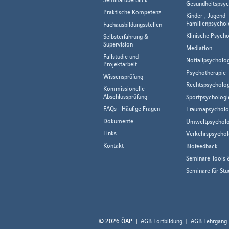
Gesundheitspsyc
Praktische Kompetenz
Kinder-, Jugend-
Familienpsychol
Fachausbildungsstellen
Klinische Psycho
Selbsterfahrung &
Supervision
Mediation
Fallstudie und
Notfallpsycholo
Projektarbeit
Psychotherapie
Wissensprüfung
Rechtspsycholog
Kommissionelle
Abschlussprüfung
Sportpsychologi
FAQs - Häufige Fragen
Traumapsycholo
Dokumente
Umweltpsycholo
Links
Verkehrspsychol
Kontakt
Biofeedback
Seminare Tools 
Seminare für Stu
© 2026 ÖAP
AGB Fortbildung
AGB Lehrgang