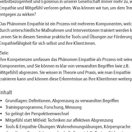
Selbstbezogenheit und Egoismus in unserer Gesellschaft immer mehr zu,
Empathie und Mitgefühl verloren gehen. Was können wir tun, um dem Tre
entgegen zu wirken?
Das Phänomen Empathie ist ein Prozess mit mehreren Komponenten, wel
durch unterschiedliche Maßnahmen und Interventionen trainiert werden 
Lernen Sie in diesem Seminar praktische Tools und Übungen zur Förderung
Empathiefähigkeit für sich selbst und ihre Klient:innen.
Ziele:
Ihre Kompetenzen umfassen das Phänomen Empathie als Prozess mit sein
Komponenten, und Sie können es klar von verwandten Begriffen (wie z.B.
Mitgefühl) abgrenzen. Sie wissen in Theorie und Praxis, wie man Empathie
trainieren kann und können diese Erkenntnisse an Ihre KlientInnen weiter
Inhalt
Grundlagen: Definitionen, Abgrenzung zu verwandten Begriffen
Trainingsprogramme, Forschung, Messung
So gelingt der Perspektivenwechsel
Mitgefühl statt Mitleid: Techniken zur affektiven Abgrenzung
Tools & Empathie-Übungen: Wahrnehmungsübungen, Körpersprache