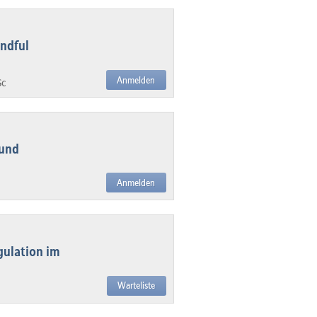
ndful
Anmelden
Sc
 und
Anmelden
gulation im
Warteliste