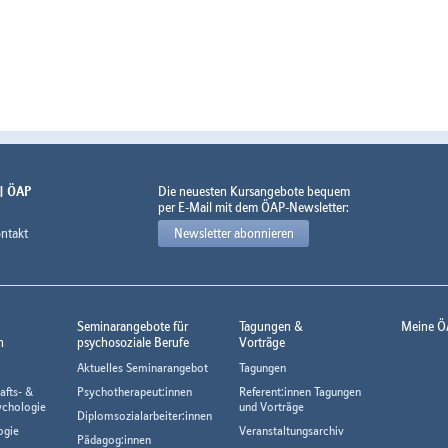
 | ÖAP
Die neuesten Kursangebote bequem
per E-Mail mit dem ÖAP-Newsletter:
ntakt
Newsletter abonnieren
Seminarangebote für
Tagungen &
Meine Ö
n
psychosoziale Berufe
Vorträge
Aktuelles Seminarangebot
Tagungen
afts- &
Psychotherapeut:innen
Referent:innen Tagungen
ychologie
und Vorträge
Diplomsozialarbeiter:innen
ogie
Veranstaltungsarchiv
Pädagog:innen