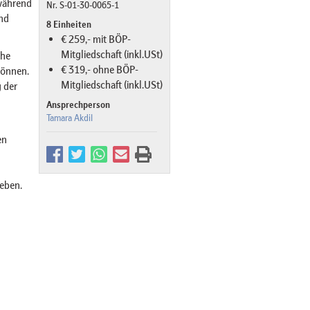
 während
Nr. S-01-30-0065-1
nd
8 Einheiten
€ 259,- mit BÖP-
Mitgliedschaft (inkl.USt)
che
€ 319,- ohne BÖP-
können.
Mitgliedschaft (inkl.USt)
 der
Ansprechperson
Tamara Akdil
en
geben.