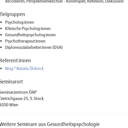
decodieren, Perspektivenwechsel - Rollenspiel, Reflexion, Diskussion
Zielgruppen
Psycholog:innen
Klinische Psycholog:innen
Gesundheitspsycholog:innen
Psychotherapeut:innen
Diplomsozialarbeiter:innen (DSA)
Referent:innen
a
Mag.
Natalia Ölsböck
Seminarort
Seminarzentrum ÖAP
Dietrichgasse 25, 3. Stock
1030 Wien
Weitere Seminare aus Gesundheitspsychologie