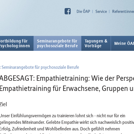
Die ÖAP
Service
Referent:inne
Fortbildung für
Seminarangebote für
Tagungen &
Meine ÖA
Psycholog:innen
psychosoziale Berufe
Vorträge
Seminarangebote für psychosoziale Berufe
ABGESAGT: Empathietraining: Wie der Perspe
Empathietraining für Erwachsene, Gruppen un
Ziel
Unser Einfühlungsvermögen zu trainieren lohnt sich - nicht nur für ein
gelingendes Miteinander. Gelebte Empathie wirkt sich nachweislich positiv
Erfolg, Zufriedenheit und Wohlbefinden aus. Doch gefühlt nehmen