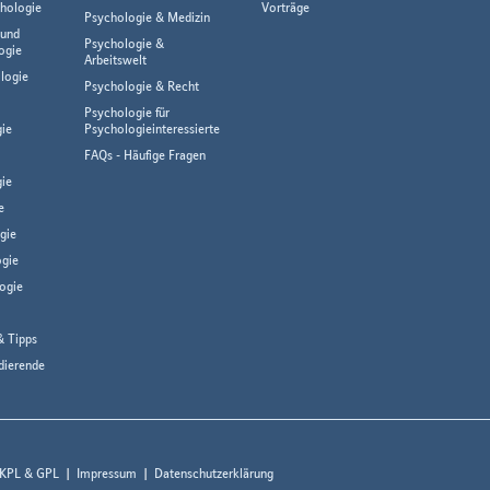
hologie
Vorträge
Psychologie & Medizin
 und
Psychologie &
ogie
Arbeitswelt
logie
Psychologie & Recht
Psychologie für
gie
Psychologieinteressierte
FAQs - Häufige Fragen
ie
e
gie
gie
ogie
& Tipps
dierende
 KPL & GPL
Impressum
Datenschutzerklärung