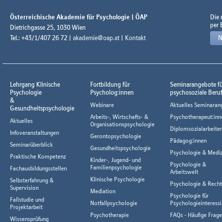
Österreichische Akademie für Psychologie | ÖAP
Die
per 
Dietrichgasse 25, 1030 Wien
Tel.: +43/1/407 26 72 |
akademie@oap.at
|
Kontakt
N
Lehrgang Klinische
Fortbildung für
Seminarangebote f
Psychologie
Psycholog:innen
psychosoziale Beru
&
Webinare
Aktuelles Seminaran
Gesundheitspsychologie
Arbeits-, Wirtschafts- &
Psychotherapeut:inn
Aktuelles
Organisationspsychologie
Diplomsozialarbeiter
Infoveranstaltungen
Gerontopsychologie
Pädagog:innen
Seminarüberblick
Gesundheitspsychologie
Psychologie & Mediz
Praktische Kompetenz
Kinder-, Jugend- und
Psychologie &
Familienpsychologie
Fachausbildungsstellen
Arbeitswelt
Klinische Psychologie
Selbsterfahrung &
Psychologie & Rech
Supervision
Mediation
Psychologie für
Fallstudie und
Notfallpsychologie
Psychologieinteressi
Projektarbeit
Psychotherapie
FAQs - Häufige Frag
Wissensprüfung