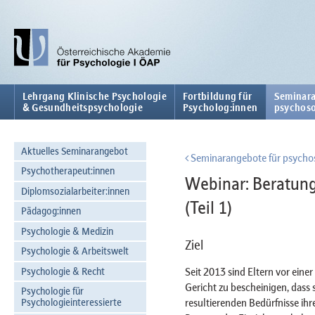
Lehrgang Klinische Psychologie
Fortbildung für
Seminara
& Gesundheitspsychologie
Psycholog:innen
psychoso
Aktuelles Seminarangebot
Seminarangebote für psychos
Psychotherapeut:innen
Webinar: Beratung
Diplomsozialarbeiter:innen
(Teil 1)
Pädagog:innen
Psychologie & Medizin
Ziel
Psychologie & Arbeitswelt
Psychologie & Recht
Seit 2013 sind Eltern vor eine
Gericht zu bescheinigen, dass s
Psychologie für
resultierenden Bedürfnisse ihr
Psychologieinteressierte