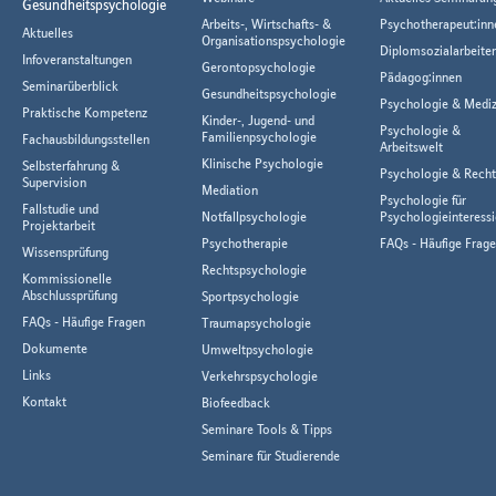
Gesundheitspsychologie
Arbeits-, Wirtschafts- &
Psychotherapeut:inn
Aktuelles
Organisationspsychologie
Diplomsozialarbeiter
Infoveranstaltungen
Gerontopsychologie
Pädagog:innen
Seminarüberblick
Gesundheitspsychologie
Psychologie & Mediz
Praktische Kompetenz
Kinder-, Jugend- und
Psychologie &
Familienpsychologie
Fachausbildungsstellen
Arbeitswelt
Klinische Psychologie
Selbsterfahrung &
Psychologie & Rech
Supervision
Mediation
Psychologie für
Fallstudie und
Notfallpsychologie
Psychologieinteressi
Projektarbeit
Psychotherapie
FAQs - Häufige Frag
Wissensprüfung
Rechtspsychologie
Kommissionelle
Abschlussprüfung
Sportpsychologie
FAQs - Häufige Fragen
Traumapsychologie
Dokumente
Umweltpsychologie
Links
Verkehrspsychologie
Kontakt
Biofeedback
Seminare Tools & Tipps
Seminare für Studierende