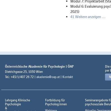
Modul 7: Projektarbeit (St
Modul 6: Evaluierung psyc
2025)
41 Weitere anzeigen …
Österreichische Akademie für Psychologie | ÖAP
Die
per 
Dietrichgasse 25, 1030 Wien
Tel.: +43/1/407 26 72 |
akademie@oap.at
|
Kontakt
N
Lehrgang Klinische
Fortbildung für
Seminarangebote f
Psychologie
Psycholog:innen
psychosoziale Beru
&
Webinare
Aktuelles Seminaran