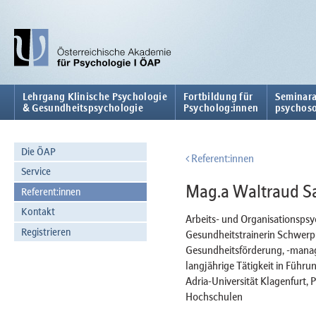
Lehrgang Klinische Psychologie
Fortbildung für
Seminara
& Gesundheitspsychologie
Psycholog:innen
psychoso
Die ÖAP
Referent:innen
Service
Mag.a Waltraud S
Referent:innen
Kontakt
Arbeits- und Organisationspsy
Registrieren
Gesundheitstrainerin Schwerp
Gesundheitsförderung, -mana
langjährige Tätigkeit in Führ
Adria-Universität Klagenfurt,
Hochschulen