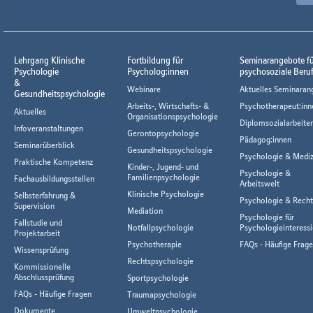
Lehrgang Klinische
Fortbildung für
Seminarangebote f
Psychologie
Psycholog:innen
psychosoziale Beru
&
Webinare
Aktuelles Seminaran
Gesundheitspsychologie
Arbeits-, Wirtschafts- &
Psychotherapeut:inn
Aktuelles
Organisationspsychologie
Diplomsozialarbeiter
Infoveranstaltungen
Gerontopsychologie
Pädagog:innen
Seminarüberblick
Gesundheitspsychologie
Psychologie & Mediz
Praktische Kompetenz
Kinder-, Jugend- und
Psychologie &
Familienpsychologie
Fachausbildungsstellen
Arbeitswelt
Klinische Psychologie
Selbsterfahrung &
Psychologie & Rech
Supervision
Mediation
Psychologie für
Fallstudie und
Notfallpsychologie
Psychologieinteressi
Projektarbeit
Psychotherapie
FAQs - Häufige Frag
Wissensprüfung
Rechtspsychologie
Kommissionelle
Abschlussprüfung
Sportpsychologie
FAQs - Häufige Fragen
Traumapsychologie
Dokumente
Umweltpsychologie