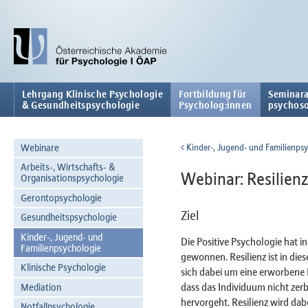
Lehrgang Klinische Psychologie
Fortbildung für
Seminara
& Gesundheitspsychologie
Psycholog:innen
psychoso
Webinare
Kinder-, Jugend- und Familienps
Arbeits-, Wirtschafts- &
Webinar: Resilienz
Organisationspsychologie
Gerontopsychologie
Ziel
Gesundheitspsychologie
Kinder-, Jugend- und
Die Positive Psychologie hat 
Familienpsychologie
gewonnen. Resilienz ist in di
Klinische Psychologie
sich dabei um eine erworbene 
dass das Individuum nicht zerb
Mediation
hervorgeht. Resilienz wird da
Notfallpsychologie