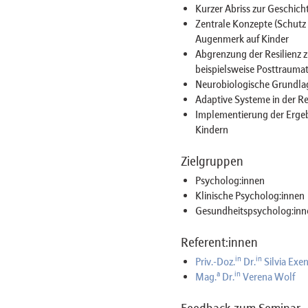
Kurzer Abriss zur Geschich
Zentrale Konzepte (Schutz 
Augenmerk auf Kinder
Abgrenzung der Resilienz 
beispielsweise Posttraum
Neurobiologische Grundla
Adaptive Systeme in der Res
Implementierung der Ergebn
Kindern
Zielgruppen
Psycholog:innen
Klinische Psycholog:innen
Gesundheitspsycholog:inn
Referent:innen
in
in
Priv.-Doz.
Dr.
Silvia Ex
a
in
Mag.
Dr.
Verena Wolf