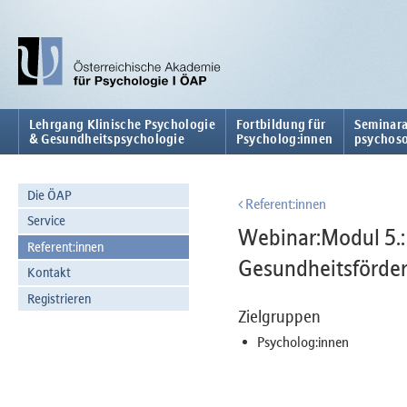
Lehrgang Klinische Psychologie
Fortbildung für
Seminara
& Gesundheitspsychologie
Psycholog:innen
psychoso
Die ÖAP
Referent:innen
Service
Webinar:Modul 5.
Referent:innen
Gesundheitsförde
Kontakt
Registrieren
Zielgruppen
Psycholog:innen