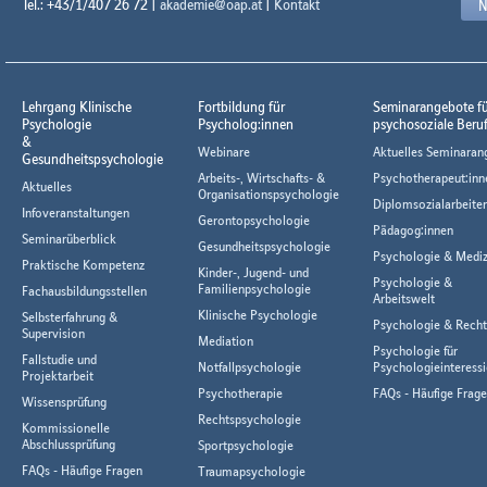
Tel.: +43/1/407 26 72 |
akademie@oap.at
|
Kontakt
N
Lehrgang Klinische
Fortbildung für
Seminarangebote f
Psychologie
Psycholog:innen
psychosoziale Beru
&
Webinare
Aktuelles Seminaran
Gesundheitspsychologie
Arbeits-, Wirtschafts- &
Psychotherapeut:inn
Aktuelles
Organisationspsychologie
Diplomsozialarbeiter
Infoveranstaltungen
Gerontopsychologie
Pädagog:innen
Seminarüberblick
Gesundheitspsychologie
Psychologie & Mediz
Praktische Kompetenz
Kinder-, Jugend- und
Psychologie &
Familienpsychologie
Fachausbildungsstellen
Arbeitswelt
Klinische Psychologie
Selbsterfahrung &
Psychologie & Rech
Supervision
Mediation
Psychologie für
Fallstudie und
Notfallpsychologie
Psychologieinteressi
Projektarbeit
Psychotherapie
FAQs - Häufige Frag
Wissensprüfung
Rechtspsychologie
Kommissionelle
Abschlussprüfung
Sportpsychologie
FAQs - Häufige Fragen
Traumapsychologie