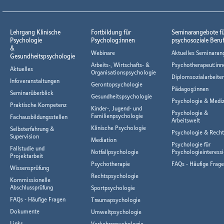
Lehrgang Klinische
Fortbildung für
Seminarangebote f
Psychologie
Psycholog:innen
psychosoziale Beru
&
Webinare
Aktuelles Seminaran
Gesundheitspsychologie
Arbeits-, Wirtschafts- &
Psychotherapeut:inn
Aktuelles
Organisationspsychologie
Diplomsozialarbeiter
Infoveranstaltungen
Gerontopsychologie
Pädagog:innen
Seminarüberblick
Gesundheitspsychologie
Psychologie & Mediz
Praktische Kompetenz
Kinder-, Jugend- und
Psychologie &
Familienpsychologie
Fachausbildungsstellen
Arbeitswelt
Klinische Psychologie
Selbsterfahrung &
Psychologie & Rech
Supervision
Mediation
Psychologie für
Fallstudie und
Notfallpsychologie
Psychologieinteressi
Projektarbeit
Psychotherapie
FAQs - Häufige Frag
Wissensprüfung
Rechtspsychologie
Kommissionelle
Abschlussprüfung
Sportpsychologie
FAQs - Häufige Fragen
Traumapsychologie
Dokumente
Umweltpsychologie
Links
Verkehrspsychologie