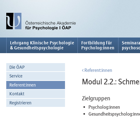
Lehrgang Klinische Psychologie
Fortbildung für
Seminara
& Gesundheitspsychologie
Psycholog:innen
psychoso
Die ÖAP
Referent:innen
Service
Modul 2.2.: Schm
Referent:innen
Kontakt
Zielgruppen
Registrieren
Psycholog:innen
Gesundheitspsycholog:inn