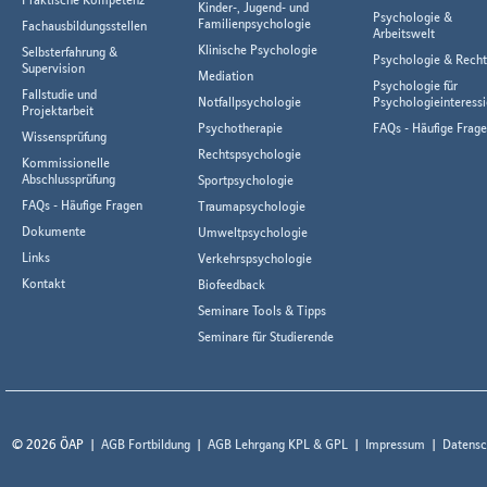
Kinder-, Jugend- und
Psychologie &
Familienpsychologie
Fachausbildungsstellen
Arbeitswelt
Klinische Psychologie
Selbsterfahrung &
Psychologie & Rech
Supervision
Mediation
Psychologie für
Fallstudie und
Notfallpsychologie
Psychologieinteressi
Projektarbeit
Psychotherapie
FAQs - Häufige Frag
Wissensprüfung
Rechtspsychologie
Kommissionelle
Abschlussprüfung
Sportpsychologie
FAQs - Häufige Fragen
Traumapsychologie
Dokumente
Umweltpsychologie
Links
Verkehrspsychologie
Kontakt
Biofeedback
Seminare Tools & Tipps
Seminare für Studierende
© 2026 ÖAP
AGB Fortbildung
AGB Lehrgang KPL & GPL
Impressum
Datensc