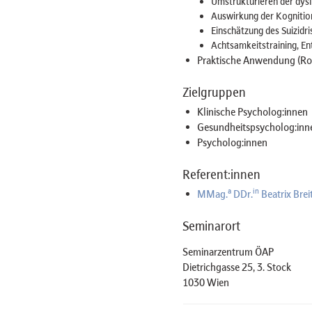
Umstrukturieren der dys
Auswirkung der Kognitio
Einschätzung des Suizidr
Achtsamkeitstraining, E
Praktische Anwendung (Rol
Zielgruppen
Klinische Psycholog:innen
Gesundheitspsycholog:inn
Psycholog:innen
Referent:innen
a
in
MMag.
DDr.
Beatrix Bre
Seminarort
Seminarzentrum ÖAP
Dietrichgasse 25, 3. Stock
1030 Wien