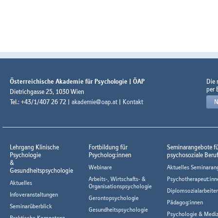
Österreichische Akademie für Psychologie | ÖAP
Die
per 
Dietrichgasse 25, 1030 Wien
Tel.: +43/1/407 26 72 |
akademie@oap.at
|
Kontakt
N
Lehrgang Klinische
Fortbildung für
Seminarangebote f
Psychologie
Psycholog:innen
psychosoziale Beru
&
Webinare
Aktuelles Seminaran
Gesundheitspsychologie
Arbeits-, Wirtschafts- &
Psychotherapeut:inn
Aktuelles
Organisationspsychologie
Diplomsozialarbeiter
Infoveranstaltungen
Gerontopsychologie
Pädagog:innen
Seminarüberblick
Gesundheitspsychologie
Psychologie & Mediz
Praktische Kompetenz