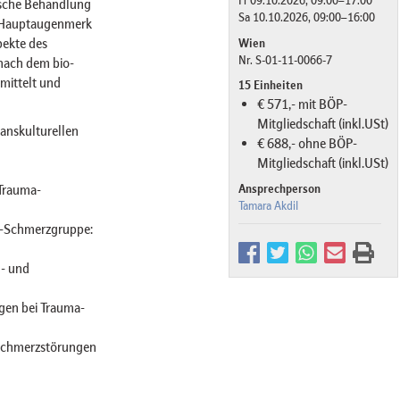
Fr 09.10.2026, 09:00–17:00
gische Behandlung
Sa 10.10.2026, 09:00–16:00
s Hauptaugenmerk
pekte des
Wien
Nr. S-01-11-0066-7
nach dem bio-
mittelt und
15 Einheiten
€ 571,- mit BÖP-
Mitgliedschaft (inkl.USt)
ranskulturellen
€ 688,- ohne BÖP-
Mitgliedschaft (inkl.USt)
Ansprechperson
 Trauma-
Tamara Akdil
a-Schmerzgruppe:
l- und
gen bei Trauma-
 Schmerzstörungen