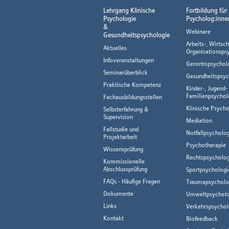
Lehrgang Klinische
Fortbildung für
Psychologie
Psycholog:inne
&
Webinare
Gesundheitspsychologie
Arbeits-, Wirtsch
Aktuelles
Organisationsps
Infoveranstaltungen
Gerontopsychol
Seminarüberblick
Gesundheitspsyc
Praktische Kompetenz
Kinder-, Jugend-
Familienpsychol
Fachausbildungsstellen
Klinische Psycho
Selbsterfahrung &
Supervision
Mediation
Fallstudie und
Notfallpsycholo
Projektarbeit
Psychotherapie
Wissensprüfung
Rechtspsycholog
Kommissionelle
Abschlussprüfung
Sportpsychologi
FAQs - Häufige Fragen
Traumapsycholo
Dokumente
Umweltpsycholo
Links
Verkehrspsychol
Kontakt
Biofeedback