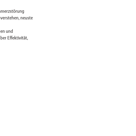
chmerzstörung
verstehen, neuste
den und
r Effektivität,