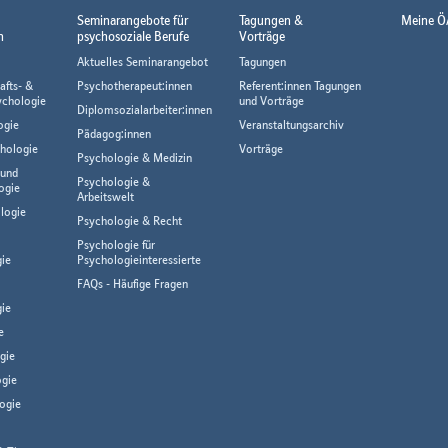
Seminarangebote für
Tagungen &
Meine Ö
n
psychosoziale Berufe
Vorträge
Aktuelles Seminarangebot
Tagungen
afts- &
Psychotherapeut:innen
Referent:innen Tagungen
ychologie
und Vorträge
Diplomsozialarbeiter:innen
ogie
Veranstaltungsarchiv
Pädagog:innen
hologie
Vorträge
Psychologie & Medizin
 und
Psychologie &
ogie
Arbeitswelt
logie
Psychologie & Recht
Psychologie für
gie
Psychologieinteressierte
FAQs - Häufige Fragen
ie
e
gie
gie
ogie