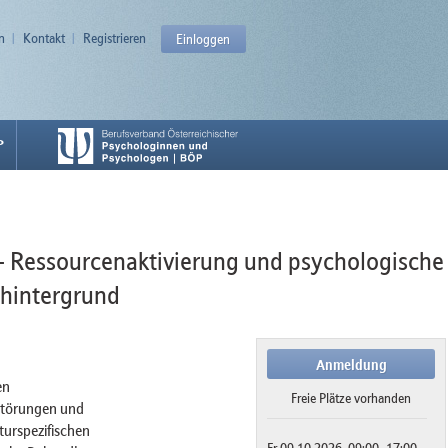
n
Kontakt
Registrieren
Einloggen
P
 - Ressourcenaktivierung und psychologische
shintergrund
Anmeldung
en
Freie Plätze vorhanden
störungen und
turspezifischen