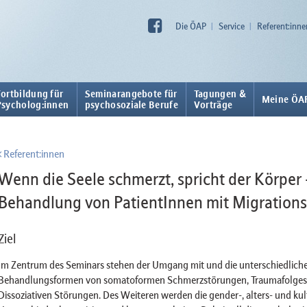
Die ÖAP
Service
Referent:inne
Fortbildung für
Seminarangebote für
Tagungen &
Meine ÖA
Psycholog:innen
psychosoziale Berufe
Vorträge
Referent:innen
Wenn die Seele schmerzt, spricht der Körper
Behandlung von PatientInnen mit Migration
Ziel
Im Zentrum des Seminars stehen der Umgang mit und die unterschiedlich
Behandlungsformen von somatoformen Schmerzstörungen, Traumafolge
Dissoziativen Störungen. Des Weiteren werden die gender-, alters- und kul