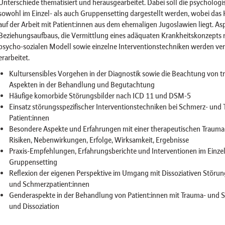
Unterschiede thematisiert und herausgearbeitet. Dabei soll die psycholo
sowohl im Einzel- als auch Gruppensetting dargestellt werden, wobei da
auf der Arbeit mit Patient:innen aus dem ehemaligen Jugoslawien liegt. As
Beziehungsaufbaus, die Vermittlung eines adäquaten Krankheitskonzepts 
psycho-sozialen Modell sowie einzelne Interventionstechniken werden ver
erarbeitet.
Kultursensibles Vorgehen in der Diagnostik sowie die Beachtung von t
Aspekten in der Behandlung und Begutachtung
Häufige komorbide Störungsbilder nach ICD 11 und DSM-5
Einsatz störungsspezifischer Interventionstechniken bei Schmerz- und
Patient:innen
Besondere Aspekte und Erfahrungen mit einer therapeutischen Traum
Risiken, Nebenwirkungen, Erfolge, Wirksamkeit, Ergebnisse
Praxis-Empfehlungen, Erfahrungsberichte und Interventionen im Einze
Gruppensetting
Reflexion der eigenen Perspektive im Umgang mit Dissoziativen Störun
und Schmerzpatient:innen
Genderaspekte in der Behandlung von Patient:innen mit Trauma- und
und Dissoziation