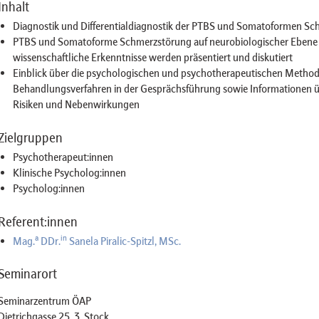
Inhalt
Diagnostik und Differentialdiagnostik der PTBS und Somatoformen S
PTBS und Somatoforme Schmerzstörung auf neurobiologischer Ebene 
wissenschaftliche Erkenntnisse werden präsentiert und diskutiert
Einblick über die psychologischen und psychotherapeutischen Metho
Behandlungsverfahren in der Gesprächsführung sowie Informationen übe
Risiken und Nebenwirkungen
Zielgruppen
Psychotherapeut:innen
Klinische Psycholog:innen
Psycholog:innen
Referent:innen
a
in
Mag.
DDr.
Sanela Piralic-Spitzl, MSc.
Seminarort
Seminarzentrum ÖAP
Dietrichgasse 25, 3. Stock