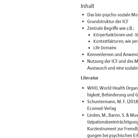
Inhalt
Das bio-psycho-soziale Mod
Grundstruktur der ICF
Zentrale Begriffe wie z.B.:
Körperfunktionen und -St
Kontextfaktoren, wie p
Life Domains
Kennenlernen und Anwend
Nutzung der ICF und des Mi
Austausch und eine sozialm
Literatur
WHO, World Health Organiza
higkeit, Behinderung und 
Schuntermann, M. F. (2018)
Ecomed-Verlag
Linden, M., Baron, S. & Mus
tizipationsbeeinträchtigun
Kurzinstrument zur Fremdbe
gungen bei psychischen Erk