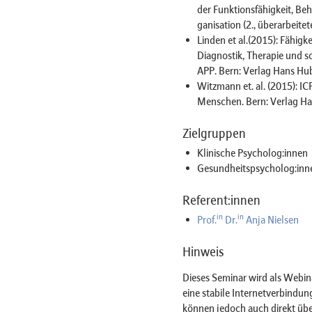
der Funktionsfähigkeit, Be
ganisation (2., überarbeite
Linden et al.(2015): Fähig
Diagnostik, Therapie und s
APP. Bern: Verlag Hans Hu
Witzmann et. al. (2015): I
Menschen. Bern: Verlag Ha
Zielgruppen
Klinische Psycholog:innen
Gesundheitspsycholog:inn
Referent:innen
in
in
Prof.
Dr.
Anja Nielsen
Hinweis
Dieses Seminar wird als Webi
eine stabile Internetverbindu
können jedoch auch direkt üb