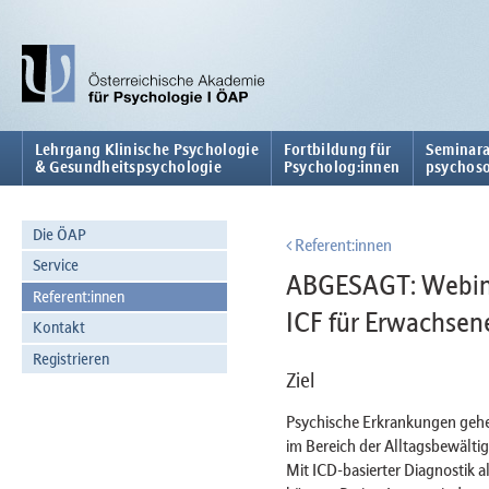
Lehrgang Klinische Psychologie
Fortbildung für
Seminara
& Gesundheitspsychologie
Psycholog:innen
psychoso
Die ÖAP
Referent:innen
Service
ABGESAGT: Webina
Referent:innen
ICF für Erwachsen
Kontakt
Registrieren
Ziel
Psychische Erkrankungen gehe
im Bereich der Alltagsbewältig
Mit ICD-basierter Diagnostik a