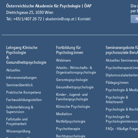
Österreichische Akademie für Psychologie | ÖAP
Die
per 
Dietrichgasse 25, 1030 Wien
Tel.: +43/1/407 26 72 |
akademie@oap.at
|
Kontakt
N
Lehrgang Klinische
Fortbildung für
Seminarangebote f
Psychologie
Psycholog:innen
psychosoziale Beru
&
Webinare
Aktuelles Seminaran
Gesundheitspsychologie
Arbeits-, Wirtschafts- &
Psychotherapeut:inn
Aktuelles
Organisationspsychologie
Diplomsozialarbeiter
Infoveranstaltungen
Gerontopsychologie
Pädagog:innen
Seminarüberblick
Gesundheitspsychologie
Psychologie & Mediz
Praktische Kompetenz
Kinder-, Jugend- und
Psychologie &
Familienpsychologie
Fachausbildungsstellen
Arbeitswelt
Klinische Psychologie
Selbsterfahrung &
Psychologie & Rech
Supervision
Mediation
Psychologie für
Fallstudie und
Notfallpsychologie
Psychologieinteressi
Projektarbeit
Psychotherapie
FAQs - Häufige Frag
Wissensprüfung
Rechtspsychologie