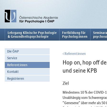
Lehrgang Klinische Psychologie
Fortbildung für
Seminara
& Gesundheitspsychologie
Psycholog:innen
psychoso
Die ÖAP
Referent:innen
Service
Hop on, hop off 
Referent:innen
und seine KPB
Kontakt
Registrieren
Ziel
Mindestens 10 % der COVID-1
Unabhängig vom Schweregrad 
"Genesene" über mehr als 50