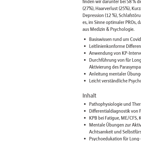
finden wir darunter bei 58 % 
(27%), Haarverlust (25%), Kurz
Depression (12 %), Schlafstör
es, im Sinne optimaler PROs, 
aus Medizin & Psychologie.
Basiswissen rund um Covi
Leitlinienkonforme Differ
Anwendung von KP-Interve
Durchführung von für Lon
Aktivierung des Parasympa
Anleitung mentaler Übunge
Leicht verständliche Psyc
Inhalt
Pathophysiologie und Ther
Differentialdiagnostik v
KPB bei Fatigue, ME/CFS, 
Mentale Übungen zur Aktivi
Achtsamkeit und Selbstfürs
Psychoedukation für Long