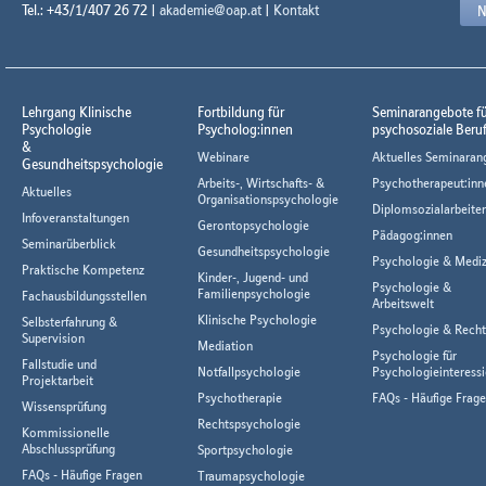
Tel.: +43/1/407 26 72 |
akademie@oap.at
|
Kontakt
N
Lehrgang Klinische
Fortbildung für
Seminarangebote f
Psychologie
Psycholog:innen
psychosoziale Beru
&
Webinare
Aktuelles Seminaran
Gesundheitspsychologie
Arbeits-, Wirtschafts- &
Psychotherapeut:inn
Aktuelles
Organisationspsychologie
Diplomsozialarbeiter
Infoveranstaltungen
Gerontopsychologie
Pädagog:innen
Seminarüberblick
Gesundheitspsychologie
Psychologie & Mediz
Praktische Kompetenz
Kinder-, Jugend- und
Psychologie &
Familienpsychologie
Fachausbildungsstellen
Arbeitswelt
Klinische Psychologie
Selbsterfahrung &
Psychologie & Rech
Supervision
Mediation
Psychologie für
Fallstudie und
Notfallpsychologie
Psychologieinteressi
Projektarbeit
Psychotherapie
FAQs - Häufige Frag
Wissensprüfung
Rechtspsychologie
Kommissionelle
Abschlussprüfung
Sportpsychologie
FAQs - Häufige Fragen
Traumapsychologie