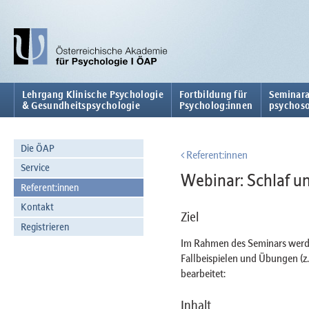
Lehrgang Klinische Psychologie
Fortbildung für
Seminara
& Gesundheitspsychologie
Psycholog:innen
psychoso
Die ÖAP
Referent:innen
Service
Webinar: Schlaf u
Referent:innen
Kontakt
Ziel
Registrieren
Im Rahmen des Seminars werde
Fallbeispielen und Übungen (
bearbeitet:
Inhalt