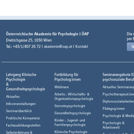
Österreichische Akademie für Psychologie | ÖAP
Die
per 
Dietrichgasse 25, 1030 Wien
Tel.: +43/1/407 26 72 |
akademie@oap.at
|
Kontakt
N
Lehrgang Klinische
Fortbildung für
Seminarangebote f
Psychologie
Psycholog:innen
psychosoziale Beru
&
Webinare
Aktuelles Seminaran
Gesundheitspsychologie
Arbeits-, Wirtschafts- &
Psychotherapeut:inn
Aktuelles
Organisationspsychologie
Diplomsozialarbeiter
Infoveranstaltungen
Gerontopsychologie
Pädagog:innen
Seminarüberblick
Gesundheitspsychologie
Psychologie & Mediz
Praktische Kompetenz
Kinder-, Jugend- und
Psychologie &
Familienpsychologie
Fachausbildungsstellen
Arbeitswelt
Klinische Psychologie
Selbsterfahrung &