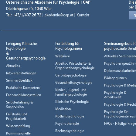
Österreichische Akademie für Psychologie | ÖAP
Die
per 
Dietrichgasse 25, 1030 Wien
Tel.: +43/1/407 26 72 |
akademie@oap.at
|
Kontakt
N
Lehrgang Klinische
Fortbildung für
Seminarangebote f
Psychologie
Psycholog:innen
psychosoziale Beru
&
Webinare
Aktuelles Seminaran
Gesundheitspsychologie
Arbeits-, Wirtschafts- &
Psychotherapeut:inn
Aktuelles
Organisationspsychologie
Diplomsozialarbeiter
Infoveranstaltungen
Gerontopsychologie
Pädagog:innen
Seminarüberblick
Gesundheitspsychologie
Psychologie & Mediz
Praktische Kompetenz
Kinder-, Jugend- und
Psychologie &
Familienpsychologie
Fachausbildungsstellen
Arbeitswelt
Klinische Psychologie
Selbsterfahrung &
Psychologie & Rech
Supervision
Mediation
Psychologie für
Fallstudie und
Notfallpsychologie
Psychologieinteressi
Projektarbeit
Psychotherapie
FAQs - Häufige Frag
Wissensprüfung
Rechtspsychologie
Kommissionelle