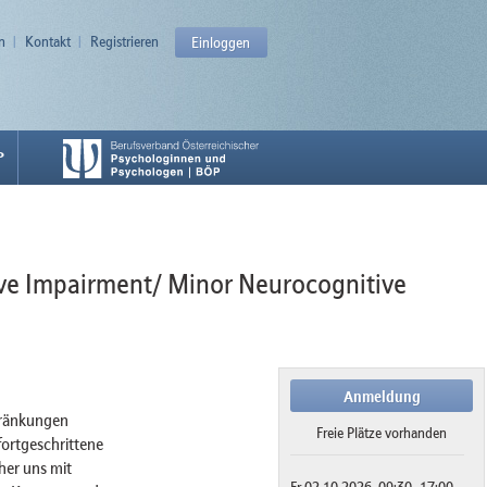
n
Kontakt
Registrieren
Einloggen
P
ve Impairment/ Minor Neurocognitive
Anmeldung
hränkungen
Freie Plätze vorhanden
fortgeschrittene
her uns mit