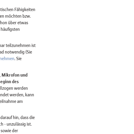
stischen Fähigkeiten
iefen möchten bzw.
schon über etwas
 häufigsten
ar teilzunehmen ist
ad notwendig (Sie
lnehmen
. Sie
r, Mikrofon und
Beginn des
llzogen werden
ndet werden, kann
Teilnahme am
darauf hin, dass die
 - unzulässig ist.
 sowie der