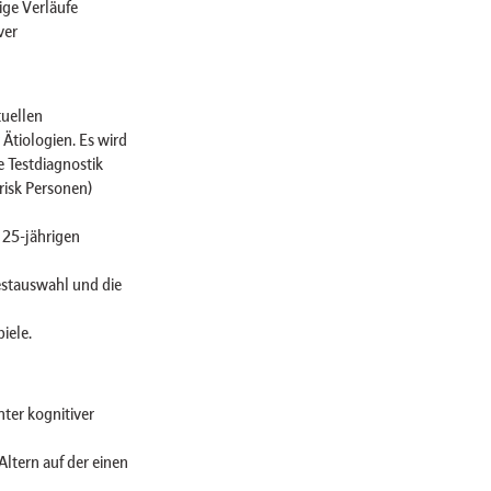
ige Verläufe
ver
tuellen
Ätiologien. Es wird
 Testdiagnostik
risk Personen)
r 25-jährigen
estauswahl und die
iele.
ter kognitiver
ltern auf der einen