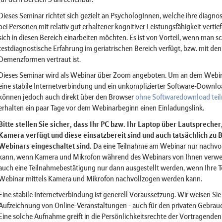
Dieses Seminar richtet sich gezielt an PsychologInnen, welche ihre diagno
bei Personen mit relativ gut erhaltener kognitiver Leistungsfähigkeit vert
sich in diesen Bereich einarbeiten möchten. Es ist von Vorteil, wenn man 
testdiagnostische Erfahrung im geriatrischen Bereich verfügt, bzw. mit den
Demenzformen vertraut ist.
Dieses Seminar wird als Webinar über Zoom angeboten. Um an dem Webin
eine stabile Internetverbindung und ein unkomplizierter Software-Downlo
können jedoch auch direkt über den Browser
ohne Softwaredownload tei
erhalten ein paar Tage vor dem Webinarbeginn einen Einladungslink.
Bitte stellen Sie sicher, dass Ihr PC bzw. Ihr Laptop über Lautspreche
Kamera verfügt und diese einsatzbereit sind und auch tatsächlich zu 
Webinars eingeschaltet sind.
Da eine Teilnahme am Webinar nur nachvo
kann, wenn Kamera und Mikrofon während des Webinars von Ihnen verwe
auch eine Teilnahmebestätigung nur dann ausgestellt werden, wenn Ihre 
Webinar mittels Kamera und Mikrofon nachvollzogen werden kann.
Eine stabile Internetverbindung ist generell Voraussetzung. Wir weisen Sie 
Aufzeichnung von Online-Veranstaltungen - auch für den privaten Gebrauch
Eine solche Aufnahme greift in die Persönlichkeitsrechte der Vortragenden