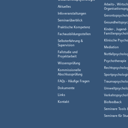
Arbeits-, Wirtsch
Aktuelles
Organisationsps
Infoveranstaltungen
Gerontopsychol
Seminarüberblick
Gesundheitspsyc
Praktische Kompetenz
Kinder-, Jugend-
Familienpsychol
Fachausbildungsstellen
Klinische Psycho
Selbsterfahrung &
Supervision
Mediation
Fallstudie und
Notfallpsycholo
Projektarbeit
Psychotherapie
Wissensprüfung
Rechtspsycholog
Kommissionelle
Abschlussprüfung
Sportpsychologi
FAQs - Häufige Fragen
Traumapsycholo
Dokumente
Umweltpsycholo
Links
Verkehrspsychol
Kontakt
Biofeedback
Seminare Tools 
Seminare für Stu