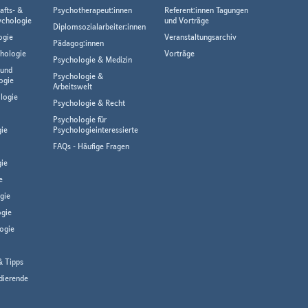
afts- &
Psychotherapeut:innen
Referent:innen Tagungen
ychologie
und Vorträge
Diplomsozialarbeiter:innen
ogie
Veranstaltungsarchiv
Pädagog:innen
hologie
Vorträge
Psychologie & Medizin
 und
Psychologie &
ogie
Arbeitswelt
logie
Psychologie & Recht
Psychologie für
gie
Psychologieinteressierte
FAQs - Häufige Fragen
ie
e
gie
gie
ogie
& Tipps
dierende