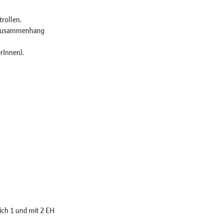
rollen.
n Zusammenhang
rInnen).
ich 1 und mit 2 EH