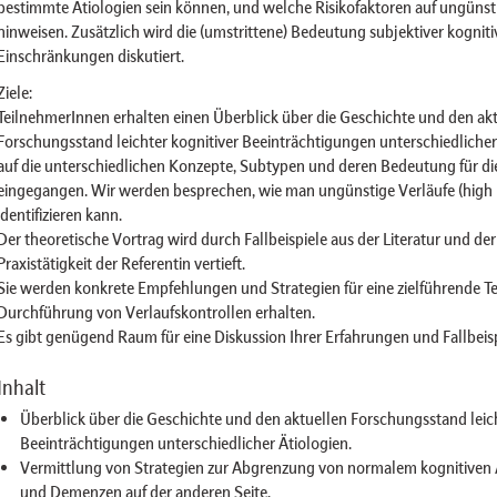
bestimmte Ätiologien sein können, und welche Risikofaktoren auf ungünst
hinweisen. Zusätzlich wird die (umstrittene) Bedeutung subjektiver kogniti
Einschränkungen diskutiert.
Ziele:
TeilnehmerInnen erhalten einen Überblick über die Geschichte und den ak
Forschungsstand leichter kognitiver Beeinträchtigungen unterschiedlicher 
auf die unterschiedlichen Konzepte, Subtypen und deren Bedeutung für die
eingegangen. Wir werden besprechen, wie man ungünstige Verläufe (high 
identifizieren kann.
Der theoretische Vortrag wird durch Fallbeispiele aus der Literatur und de
Praxistätigkeit der Referentin vertieft.
Sie werden konkrete Empfehlungen und Strategien für eine zielführende T
Durchführung von Verlaufskontrollen erhalten.
Es gibt genügend Raum für eine Diskussion Ihrer Erfahrungen und Fallbeisp
Inhalt
Überblick über die Geschichte und den aktuellen Forschungsstand leich
Beeinträchtigungen unterschiedlicher Ätiologien.
Vermittlung von Strategien zur Abgrenzung von normalem kognitiven A
und Demenzen auf der anderen Seite.