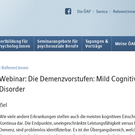
Die ÖAP
Service
Referent:inne
Fortbildung für
Seminarangebote für
Tagungen &
Meine ÖA
Psycholog:innen
psychosoziale Berufe
Vorträge
Referent:innen
Webinar: Die Demenzvorstufen: Mild Cogniti
Disorder
Ziel
Wie viele andere Erkrankungen stellen auch die meisten kognitiven Einsc
Kontinua dar. Die Endpunkte, uneingeschränkte Leistungsfähigkeit versus 
Demenz, sind problemlos identifizierbar. Es ist der Übergangsbereich, welc