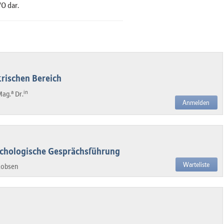
O dar.
trischen Bereich
a
in
Mag.
Dr.
Anmelden
chologische Gesprächsführung
Warteliste
kobsen