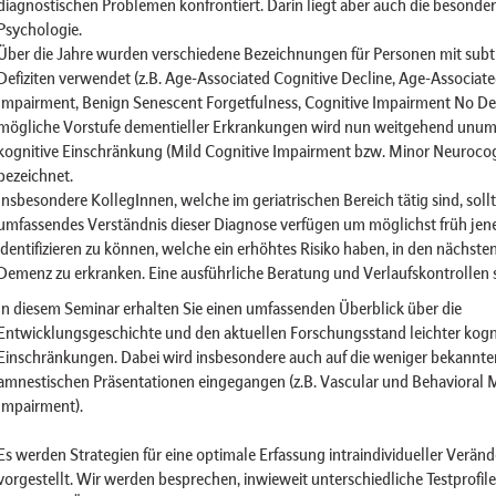
diagnostischen Problemen konfrontiert. Darin liegt aber auch die besond
Psychologie.
Über die Jahre wurden verschiedene Bezeichnungen für Personen mit subti
Defiziten verwendet (z.B. Age-Associated Cognitive Decline, Age-Associa
Impairment, Benign Senescent Forgetfulness, Cognitive Impairment No De
mögliche Vorstufe dementieller Erkrankungen wird nun weitgehend unumst
kognitive Einschränkung (Mild Cognitive Impairment bzw. Minor Neurocog
bezeichnet.
Insbesondere KollegInnen, welche im geriatrischen Bereich tätig sind, soll
umfassendes Verständnis dieser Diagnose verfügen um möglichst früh jen
identifizieren zu können, welche ein erhöhtes Risiko haben, in den nächste
Demenz zu erkranken. Eine ausführliche Beratung und Verlaufskontrollen si
In diesem Seminar erhalten Sie einen umfassenden Überblick über die
Entwicklungsgeschichte und den aktuellen Forschungsstand leichter kogni
Einschränkungen. Dabei wird insbesondere auch auf die weniger bekannte
amnestischen Präsentationen eingegangen (z.B. Vascular und Behavioral M
Impairment).
Es werden Strategien für eine optimale Erfassung intraindividueller Verä
vorgestellt. Wir werden besprechen, inwieweit unterschiedliche Testprofil