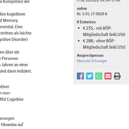
Fr 02.10.2026, 09:30–17:00
ere Kompetenz der
online
len kognitiven
Nr. S-01-17-0028-8
ted Memory
8 Einheiten
mentia). Eine
€ 235,- mit BÖP-
ritten als leichte
Mitgliedschaft (inkl.USt)
nitive Disorder)
€ 288,- ohne BÖP-
Mitgliedschaft (inkl.USt)
ten über ein
Ansprechperson
e Personen
Manuela Schwaiger
n Jahren an einer
nd dann indiziert.
tiver
n non-
ild Cognitive
nderungen
e Hinweise auf