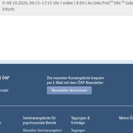
in
in
Fr 09.10.2026, 09:15–17:15 Uhr |
online |
8 EH |
Ao.Univ.Prof.
DDr.
Gabr
Erfurth
 | ÖAP
Die neuesten Kursangebote bequem
per E-Mail mit dem ÖAP-Newsletter:
ntakt
Newsletter abonnieren
Seminarangebote für
Tagungen &
Meine Ö
n
psychosoziale Berufe
Vorträge
Aktuelles Seminarangebot
Tagungen