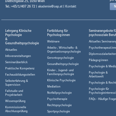
Dietrichgasse 25, 1030 Wien
Tel.: +43/1/407 26 72 |
akademie@oap.at
|
Kontakt
N
Lehrgang Klinische
Fortbildung für
Seminarangebote f
Psychologie
Psycholog:innen
psychosoziale Beru
&
Webinare
Aktuelles Seminaran
Gesundheitspsychologie
Arbeits-, Wirtschafts- &
Psychotherapeut:inn
Aktuelles
Organisationspsychologie
Diplomsozialarbeiter
Infoveranstaltungen
Gerontopsychologie
Pädagog:innen
Seminarüberblick
Gesundheitspsychologie
Psychologie & Mediz
Praktische Kompetenz
Kinder-, Jugend- und
Psychologie &
Familienpsychologie
Fachausbildungsstellen
Arbeitswelt
Klinische Psychologie
Selbsterfahrung &
Psychologie & Rech
Supervision
Mediation
Psychologie für
Fallstudie und
Notfallpsychologie
Psychologieinteressi
Projektarbeit
Psychotherapie
FAQs - Häufige Frag
Wissensprüfung
Rechtspsychologie
Kommissionelle
Abschlussprüfung
Sportpsychologie