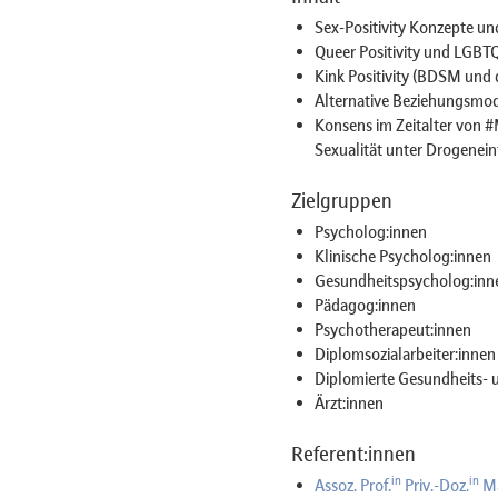
Sex-Positivity Konzepte u
Queer Positivity und LGBTQ
Kink Positivity (BDSM und 
Alternative Beziehungsmod
Konsens im Zeitalter von #M
Sexualität unter Drogeneinf
Zielgruppen
Psycholog:innen
Klinische Psycholog:innen
Gesundheitspsycholog:inn
Pädagog:innen
Psychotherapeut:innen
Diplomsozialarbeiter:innen
Diplomierte Gesundheits- u
Ärzt:innen
Referent:innen
in
in
Assoz. Prof.
Priv.-Doz.
M