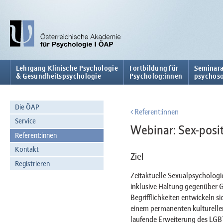
Lehrgang Klinische Psychologie
Fortbildung für
Seminara
& Gesundheitspsychologie
Psycholog:innen
psychoso
Die ÖAP
Referent:innen
Service
Webinar: Sex-posit
Referent:innen
Kontakt
Ziel
Registrieren
Zeitaktuelle Sexualpsychologie
inklusive Haltung gegenüber G
Begrifflichkeiten entwickeln s
einem permanenten kulturellen
laufende Erweiterung des LGBT