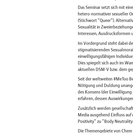
Das Seminar setzt sich mit ein
hetero-normativer sexueller O
(Stichwort "Queer"). Alterna
Sexualität in Zweierbeziehung
Interessen, Ausdrucksformen u
Im Vordergrund steht dabei d
stigmatisierenden Sexualmoral
einwilligungsfähigen Individ
Dies spiegelt sich auch im Wa
aktuellen DSM-V bzw. dem gep
Seit der weltweiten #MeToo B
Nötigung und Duldung unange
des Konsens (der Einwilligun
erfahren, dessen Auswirkungen
Zusätzlich werden gesellschaf
Media ausgehend Einfluss auf
Positivity" zu "Body Neutrality
Die Themengebiete von Chem Se