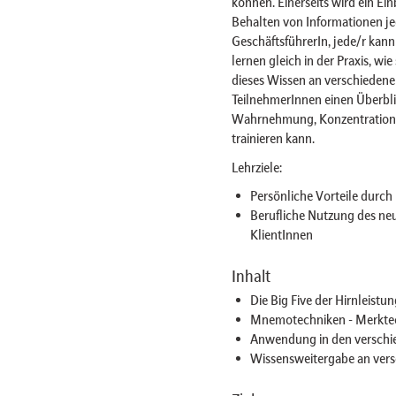
können. Einerseits wird ein E
Behalten von Informationen jeg
GeschäftsführerIn, jede/r kan
lernen gleich in der Praxis, wi
dieses Wissen an verschieden
TeilnehmerInnen einen Überbl
Wahrnehmung, Konzentration,
trainieren kann.
Lehrziele:
Persönliche Vorteile durc
Berufliche Nutzung des ne
KlientInnen
Inhalt
Die Big Five der Hirnleistu
Mnemotechniken - Merktech
Anwendung in den verschi
Wissensweitergabe an vers