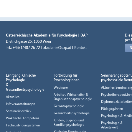
Österreichische Akademie für Psychologie | ÖAP
Die
per 
Dietrichgasse 25, 1030 Wien
Tel.: +43/1/407 26 72 |
akademie@oap.at
|
Kontakt
N
Lehrgang Klinische
Fortbildung für
Seminarangebote f
Psychologie
Psycholog:innen
psychosoziale Beru
&
Webinare
Aktuelles Seminaran
Gesundheitspsychologie
Arbeits-, Wirtschafts- &
Psychotherapeut:inn
Aktuelles
Organisationspsychologie
Diplomsozialarbeiter
Infoveranstaltungen
Gerontopsychologie
Pädagog:innen
Seminarüberblick
Gesundheitspsychologie
Psychologie & Mediz
Praktische Kompetenz
Kinder-, Jugend- und
Psychologie &
Familienpsychologie
Fachausbildungsstellen
Arbeitswelt
Klinische Psychologie