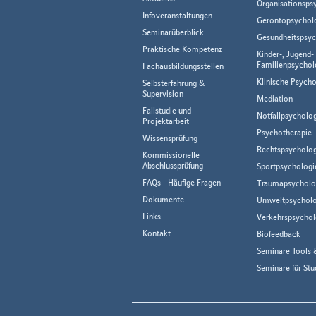
Organisationsps
Infoveranstaltungen
Gerontopsychol
Seminarüberblick
Gesundheitspsyc
Praktische Kompetenz
Kinder-, Jugend-
Familienpsychol
Fachausbildungsstellen
Klinische Psycho
Selbsterfahrung &
Supervision
Mediation
Fallstudie und
Notfallpsycholo
Projektarbeit
Psychotherapie
Wissensprüfung
Rechtspsycholog
Kommissionelle
Abschlussprüfung
Sportpsychologi
FAQs - Häufige Fragen
Traumapsycholo
Dokumente
Umweltpsycholo
Links
Verkehrspsychol
Kontakt
Biofeedback
Seminare Tools 
Seminare für Stu