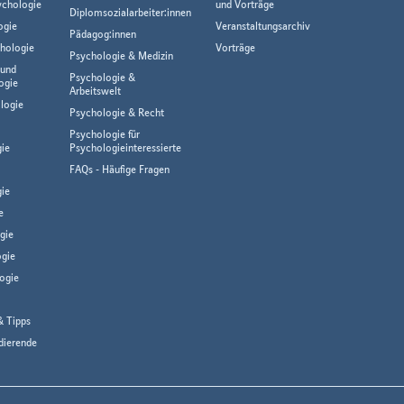
ychologie
und Vorträge
Diplomsozialarbeiter:innen
ogie
Veranstaltungsarchiv
Pädagog:innen
hologie
Vorträge
Psychologie & Medizin
 und
Psychologie &
ogie
Arbeitswelt
logie
Psychologie & Recht
Psychologie für
gie
Psychologieinteressierte
FAQs - Häufige Fragen
ie
e
gie
gie
ogie
& Tipps
dierende