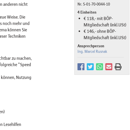
en anderen nicht
Nr. S-01-70-0044-10
4 Einheiten
eue Weise. Die
€ 118,- mit BÖP-
 es noch mehr und
Mitgliedschaft (inkl.USt)
hema können Sie
€ 146,- ohne BÖP-
ieser Techniken
Mitgliedschaft (inkl.USt)
Ansprechperson
Ing. Marcel Rusnak
chtbar zu machen,
folgreiche "Speed
n können, Nutzung
en)
n Lesehilfen