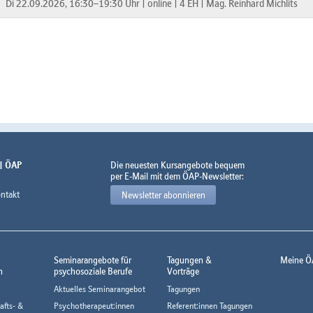
Di 22.09.2026, 16:30–19:30 Uhr |
online |
4 EH |
Mag. Reinhard Michlits
 | ÖAP
Die neuesten Kursangebote bequem
per E-Mail mit dem ÖAP-Newsletter:
ntakt
Newsletter abonnieren
Seminarangebote für
Tagungen &
Meine Ö
n
psychosoziale Berufe
Vorträge
Aktuelles Seminarangebot
Tagungen
afts- &
Psychotherapeut:innen
Referent:innen Tagungen