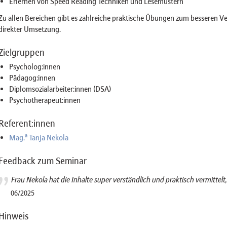
Erlernen von Speed Reading Techniken und Lesemustern
Zu allen Bereichen gibt es zahlreiche praktische Übungen zum besseren Ve
direkter Umsetzung.
Zielgruppen
Psycholog:innen
Pädagog:innen
Diplomsozialarbeiter:innen (DSA)
Psychotherapeut:innen
Referent:innen
a
Mag.
Tanja Nekola
Feedback zum Seminar
Frau Nekola hat die Inhalte super verständlich und praktisch vermittelt, 
06/2025
Hinweis