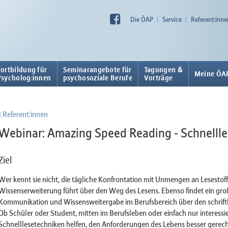
Die ÖAP
Service
Referent:inne
Fortbildung für
Seminarangebote für
Tagungen &
Meine ÖA
Psycholog:innen
psychosoziale Berufe
Vorträge
Referent:innen
Webinar: Amazing Speed Reading - Schnelll
Ziel
Wer kennt sie nicht, die tägliche Konfrontation mit Unmengen an Lesesto
Wissenserweiterung führt über den Weg des Lesens. Ebenso findet ein groß
Kommunikation und Wissensweitergabe im Berufsbereich über den schriftli
Ob Schüler oder Student, mitten im Berufsleben oder einfach nur interess
Schnelllesetechniken helfen, den Anforderungen des Lebens besser gerech