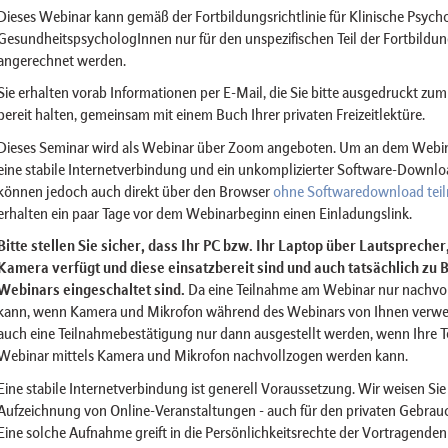
Dieses Webinar kann gemäß der Fortbildungsrichtlinie für Klinische Psyc
GesundheitspsychologInnen nur für den unspezifischen Teil der Fortbildu
angerechnet werden.
Sie erhalten vorab Informationen per E-Mail, die Sie bitte ausgedruckt z
bereit halten, gemeinsam mit einem Buch Ihrer privaten Freizeitlektüre.
Dieses Seminar wird als Webinar über Zoom angeboten. Um an dem Webin
eine stabile Internetverbindung und ein unkomplizierter Software-Downlo
können jedoch auch direkt über den Browser
ohne Softwaredownload tei
erhalten ein paar Tage vor dem Webinarbeginn einen Einladungslink.
Bitte stellen Sie sicher, dass Ihr PC bzw. Ihr Laptop über Lautspreche
Kamera verfügt und diese einsatzbereit sind und auch tatsächlich zu 
Webinars eingeschaltet sind.
Da eine Teilnahme am Webinar nur nachvo
kann, wenn Kamera und Mikrofon während des Webinars von Ihnen verwe
auch eine Teilnahmebestätigung nur dann ausgestellt werden, wenn Ihre 
Webinar mittels Kamera und Mikrofon nachvollzogen werden kann.
Eine stabile Internetverbindung ist generell Voraussetzung. Wir weisen Sie 
Aufzeichnung von Online-Veranstaltungen - auch für den privaten Gebrauch
Eine solche Aufnahme greift in die Persönlichkeitsrechte der Vortragenden