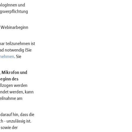
hologInnen und
ngsverpflichtung
um Webinarbeginn
ar teilzunehmen ist
ad notwendig (Sie
lnehmen
. Sie
r, Mikrofon und
Beginn des
llzogen werden
ndet werden, kann
Teilnahme am
darauf hin, dass die
 - unzulässig ist.
 sowie der