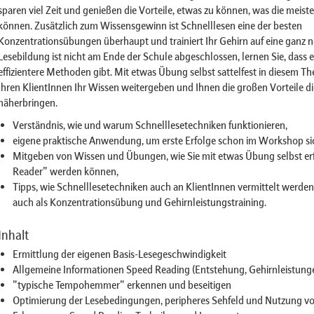
sparen viel Zeit und genießen die Vorteile, etwas zu können, was die meist
können. Zusätzlich zum Wissensgewinn ist Schnelllesen eine der besten
Konzentrationsübungen überhaupt und trainiert Ihr Gehirn auf eine ganz n
Lesebildung ist nicht am Ende der Schule abgeschlossen, lernen Sie, dass
effizientere Methoden gibt. Mit etwas Übung selbst sattelfest in diesem T
Ihren KlientInnen Ihr Wissen weitergeben und Ihnen die großen Vorteile d
näherbringen.
Verständnis, wie und warum Schnelllesetechniken funktionieren,
eigene praktische Anwendung, um erste Erfolge schon im Workshop si
Mitgeben von Wissen und Übungen, wie Sie mit etwas Übung selbst er
Reader" werden können,
Tipps, wie Schnelllesetechniken auch an KlientInnen vermittelt werde
auch als Konzentrationsübung und Gehirnleistungstraining.
Inhalt
Ermittlung der eigenen Basis-Lesegeschwindigkeit
Allgemeine Informationen Speed Reading (Entstehung, Gehirnleistung
"typische Tempohemmer" erkennen und beseitigen
Optimierung der Lesebedingungen, peripheres Sehfeld und Nutzung vo