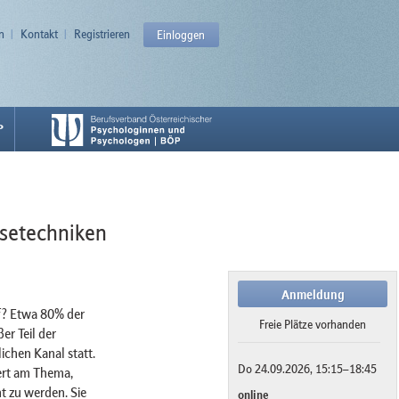
n
Kontakt
Registrieren
Einloggen
P
esetechniken
Anmeldung
ff? Etwa 80% der
Freie Plätze vorhanden
er Teil der
chen Kanal statt.
Do 24.09.2026, 15:15–18:45
iert am Thema,
t zu werden. Sie
online