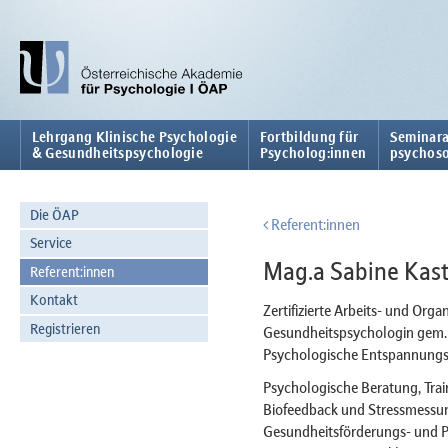
Lehrgang Klinische Psychologie
Fortbildung für
Seminara
& Gesundheitspsychologie
Psycholog:innen
psychoso
Die ÖAP
Referent:innen
Service
Mag.a Sabine Kas
Referent:innen
Kontakt
Zertifizierte Arbeits- und Org
Registrieren
Gesundheitspsychologin gem
Psychologische Entspannungs
Psychologische Beratung, Trai
Biofeedback und Stressmessun
Gesundheitsförderungs- und P