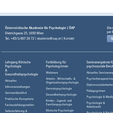
Österreichische Akademie für Psychologie | ÖAP
Die
per 
Dietrichgasse 25, 1030 Wien
Tel.: +43/1/407 26 72 |
akademie@oap.at
|
Kontakt
N
Lehrgang Klinische
Fortbildung für
Seminarangebote f
Psychologie
Psycholog:innen
psychosoziale Beru
&
Webinare
Aktuelles Seminaran
Gesundheitspsychologie
Arbeits-, Wirtschafts- &
Psychotherapeut:inn
Aktuelles
Organisationspsychologie
Diplomsozialarbeiter
Infoveranstaltungen
Gerontopsychologie
Pädagog:innen
Seminarüberblick
Gesundheitspsychologie
Psychologie & Mediz
Praktische Kompetenz
Kinder-, Jugend- und
Psychologie &
Familienpsychologie
Fachausbildungsstellen
Arbeitswelt
Klinische Psychologie
Selbsterfahrung &
Psychologie & Rech