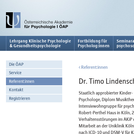
Lehrgang Klinische Psychologie
Fortbildung für
Seminara
& Gesundheitspsychologie
Psycholog:innen
psychoso
Die ÖAP
Referent:innen
Service
Dr. Timo Lindensc
Referent:innen
Kontakt
Staatlich approbierter Kinder
Registrieren
Psychologe, Diplom Musikthera
Intensivwohngruppe für psych
Robert-Perthel Haus in Köln, 
Verhaltensstörungen im AKiP d
Mitarbeit an der Uniklinik Kö
nach ICD-10 und DSM-V für Ki