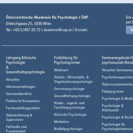
Österreichische Akademie für Psychologie | ÖAP
Die
per 
Dietrichgasse 25, 1030 Wien
Tel.: +43/1/407 26 72 |
akademie@oap.at
|
Kontakt
N
Lehrgang Klinische
Fortbildung für
Seminarangebote f
Psychologie
Psycholog:innen
psychosoziale Beru
&
Webinare
Aktuelles Seminaran
Gesundheitspsychologie
Arbeits-, Wirtschafts- &
Psychotherapeut:inn
Aktuelles
Organisationspsychologie
Diplomsozialarbeiter
Infoveranstaltungen
Gerontopsychologie
Pädagog:innen
Seminarüberblick
Gesundheitspsychologie
Psychologie & Mediz
Praktische Kompetenz
Kinder-, Jugend- und
Psychologie &
Familienpsychologie
Fachausbildungsstellen
Arbeitswelt
Klinische Psychologie
Selbsterfahrung &
Psychologie & Rech
Supervision
Mediation
Psychologie für
Fallstudie und
Notfallpsychologie
Psychologieinteressi
Projektarbeit