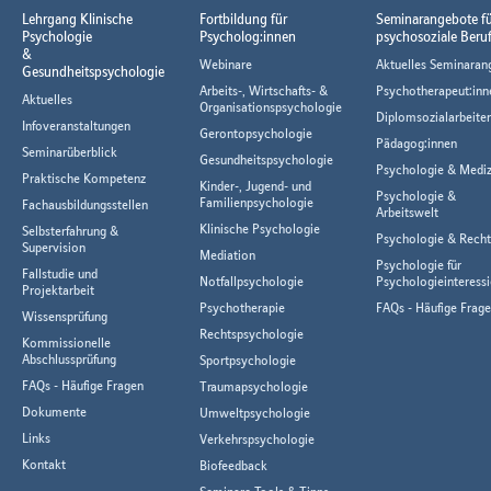
Lehrgang Klinische
Fortbildung für
Seminarangebote f
Psychologie
Psycholog:innen
psychosoziale Beru
&
Webinare
Aktuelles Seminaran
Gesundheitspsychologie
Arbeits-, Wirtschafts- &
Psychotherapeut:inn
Aktuelles
Organisationspsychologie
Diplomsozialarbeiter
Infoveranstaltungen
Gerontopsychologie
Pädagog:innen
Seminarüberblick
Gesundheitspsychologie
Psychologie & Mediz
Praktische Kompetenz
Kinder-, Jugend- und
Psychologie &
Familienpsychologie
Fachausbildungsstellen
Arbeitswelt
Klinische Psychologie
Selbsterfahrung &
Psychologie & Rech
Supervision
Mediation
Psychologie für
Fallstudie und
Notfallpsychologie
Psychologieinteressi
Projektarbeit
Psychotherapie
FAQs - Häufige Frag
Wissensprüfung
Rechtspsychologie
Kommissionelle
Abschlussprüfung
Sportpsychologie
FAQs - Häufige Fragen
Traumapsychologie
Dokumente
Umweltpsychologie
Links
Verkehrspsychologie
Kontakt
Biofeedback