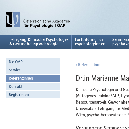
Lehrgang Klinische Psychologie
Fortbildung für
Seminara
& Gesundheitspsychologie
Psycholog:innen
psychoso
Die ÖAP
Referent:innen
Service
Dr.in Marianne Ma
Referent:innen
Kontakt
Klinische Psychologin und Ge
Registrieren
(Autogenes Training/ATP, Hypno
Ressourcenarbeit, Gewohnheits
Universitäts-Lehrgang für Med
Wien, psychotherapeutische Pr
Vergangene Seminare vo