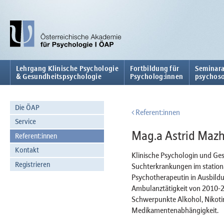
Lehrgang Klinische Psychologie
Fortbildung für
Seminara
& Gesundheitspsychologie
Psycholog:innen
psychoso
Die ÖAP
Referent:innen
Service
Mag.a Astrid Mazh
Referent:innen
Kontakt
Klinische Psychologin und Ges
Registrieren
Suchterkrankungen im stationär
Psychotherapeutin in Ausbildu
Ambulanztätigkeit von 2010-2
Schwerpunkte Alkohol, Nikoti
Medikamentenabhängigkeit.