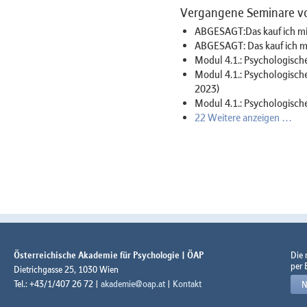
Vergangene Seminare vo
ABGESAGT:Das kauf ich mi
ABGESAGT: Das kauf ich mir
Modul 4.1.: Psychologisch
Modul 4.1.: Psychologisc
2023)
Modul 4.1.: Psychologisch
22 Weitere anzeigen …
Österreichische Akademie für Psychologie | ÖAP
Die
per 
Dietrichgasse 25, 1030 Wien
Tel.: +43/1/407 26 72 |
akademie@oap.at
|
Kontakt
N