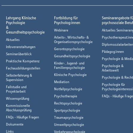
Lehrgang Klinische
Fortbildung für
Seminarangebote f
Psychologie
Psycholog:innen
psychosoziale Beru
&
Webinare
Aktuelles Seminaran
Gesundheitspsychologie
Arbeits-, Wirtschafts- &
Psychotherapeut:inn
Aktuelles
Organisationspsychologie
Diplomsozialarbeiter
Infoveranstaltungen
Gerontopsychologie
Pädagog:innen
Seminarüberblick
Gesundheitspsychologie
Psychologie & Mediz
Praktische Kompetenz
Kinder-, Jugend- und
Psychologie &
Familienpsychologie
Fachausbildungsstellen
Arbeitswelt
Klinische Psychologie
Selbsterfahrung &
Psychologie & Rech
Supervision
Mediation
Psychologie für
Fallstudie und
Notfallpsychologie
Psychologieinteressi
Projektarbeit
Psychotherapie
FAQs - Häufige Frag
Wissensprüfung
Rechtspsychologie
Kommissionelle
Abschlussprüfung
Sportpsychologie
FAQs - Häufige Fragen
Traumapsychologie
Dokumente
Umweltpsychologie
Links
Verkehrspsychologie