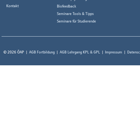
Kontakt
Biofeedback
Seminare Tools & Tipps
Seminare für Studierende
© 2026 ÖAP
AGB Fortbildung
AGB Lehrgang KPL & GPL
Impressum
Datensc