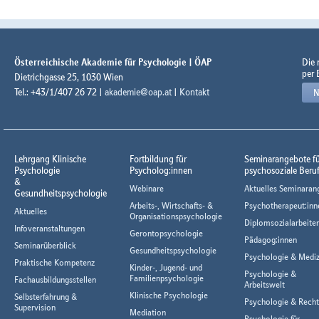
Österreichische Akademie für Psychologie | ÖAP
Die
per 
Dietrichgasse 25, 1030 Wien
Tel.: +43/1/407 26 72 |
akademie@oap.at
|
Kontakt
N
Lehrgang Klinische
Fortbildung für
Seminarangebote f
Psychologie
Psycholog:innen
psychosoziale Beru
&
Webinare
Aktuelles Seminaran
Gesundheitspsychologie
Arbeits-, Wirtschafts- &
Psychotherapeut:inn
Aktuelles
Organisationspsychologie
Diplomsozialarbeiter
Infoveranstaltungen
Gerontopsychologie
Pädagog:innen
Seminarüberblick
Gesundheitspsychologie
Psychologie & Mediz
Praktische Kompetenz
Kinder-, Jugend- und
Psychologie &
Familienpsychologie
Fachausbildungsstellen
Arbeitswelt
Klinische Psychologie
Selbsterfahrung &
Psychologie & Rech
Supervision
Mediation
Psychologie für