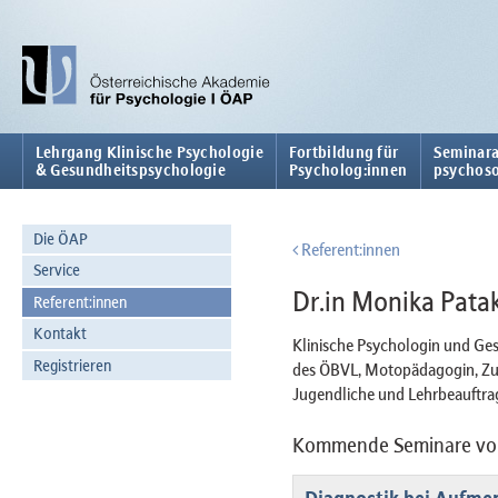
Lehrgang Klinische Psychologie
Fortbildung für
Seminara
& Gesundheitspsychologie
Psycholog:innen
psychoso
Die ÖAP
Referent:innen
Service
Dr.in Monika Patak
Referent:innen
Kontakt
Klinische Psychologin und Ges
Registrieren
des ÖBVL, Motopädagogin, Zus
Jugendliche und Lehrbeauftra
Kommende Seminare von 