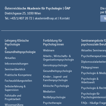
Österreichische Akademie für Psychologie | ÖAP
Die
per 
Dietrichgasse 25, 1030 Wien
Tel.: +43/1/407 26 72 |
akademie@oap.at
|
Kontakt
N
Lehrgang Klinische
Fortbildung für
Seminarangebote f
Psychologie
Psycholog:innen
psychosoziale Beru
&
Webinare
Aktuelles Seminaran
Gesundheitspsychologie
Arbeits-, Wirtschafts- &
Psychotherapeut:inn
Aktuelles
Organisationspsychologie
Diplomsozialarbeiter
Infoveranstaltungen
Gerontopsychologie
Pädagog:innen
Seminarüberblick
Gesundheitspsychologie
Psychologie & Mediz
Praktische Kompetenz
Kinder-, Jugend- und
Psychologie &
Familienpsychologie
Fachausbildungsstellen
Arbeitswelt
Klinische Psychologie
Selbsterfahrung &
Psychologie & Rech
Supervision
Mediation
Psychologie für
Fallstudie und
Notfallpsychologie
Psychologieinteressi
Projektarbeit
Psychotherapie
FAQs - Häufige Frag
Wissensprüfung