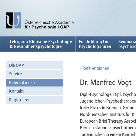
Lehrgang Klinische Psychologie
Fortbildung für
Seminara
& Gesundheitspsychologie
Psycholog:innen
psychoso
Die ÖAP
Referent:innen
Service
Dr. Manfred Vogt
Referent:innen
Kontakt
Dipl.-Psychologe, Dipl. Psych
Registrieren
Jugendlichen-Psychotherapeut 
freier Praxis in Bremen. Gründ
Norddeutschen Instituts für K
European Brief Therapy Associa
Bereich stationär-psychother
Jugendlichen in einem Kinderhe