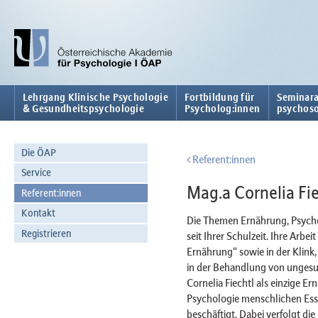
Lehrgang Klinische Psychologie
Fortbildung für
Seminara
& Gesundheitspsychologie
Psycholog:innen
psychoso
Die ÖAP
Referent:innen
Service
Mag.a Cornelia Fie
Referent:innen
Kontakt
Die Themen Ernährung, Psycho
Registrieren
seit Ihrer Schulzeit. Ihre Arbe
Ernährung“ sowie in der Klink,
in der Behandlung von ungesu
Cornelia Fiechtl als einzige Er
Psychologie menschlichen Ess
beschäftigt. Dabei verfolgt die