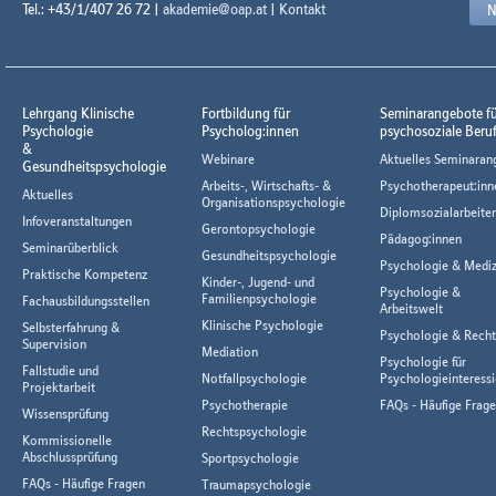
Tel.: +43/1/407 26 72 |
akademie@oap.at
|
Kontakt
N
Lehrgang Klinische
Fortbildung für
Seminarangebote f
Psychologie
Psycholog:innen
psychosoziale Beru
&
Webinare
Aktuelles Seminaran
Gesundheitspsychologie
Arbeits-, Wirtschafts- &
Psychotherapeut:inn
Aktuelles
Organisationspsychologie
Diplomsozialarbeiter
Infoveranstaltungen
Gerontopsychologie
Pädagog:innen
Seminarüberblick
Gesundheitspsychologie
Psychologie & Mediz
Praktische Kompetenz
Kinder-, Jugend- und
Psychologie &
Familienpsychologie
Fachausbildungsstellen
Arbeitswelt
Klinische Psychologie
Selbsterfahrung &
Psychologie & Rech
Supervision
Mediation
Psychologie für
Fallstudie und
Notfallpsychologie
Psychologieinteressi
Projektarbeit
Psychotherapie
FAQs - Häufige Frag
Wissensprüfung
Rechtspsychologie
Kommissionelle
Abschlussprüfung
Sportpsychologie
FAQs - Häufige Fragen
Traumapsychologie