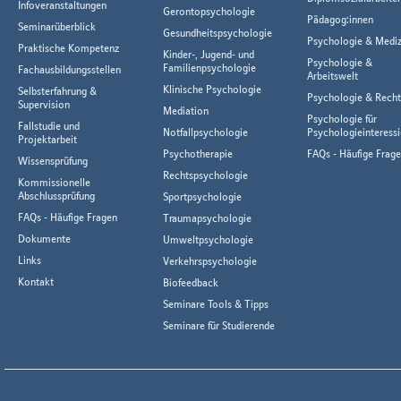
Infoveranstaltungen
Gerontopsychologie
Pädagog:innen
Seminarüberblick
Gesundheitspsychologie
Psychologie & Mediz
Praktische Kompetenz
Kinder-, Jugend- und
Psychologie &
Familienpsychologie
Fachausbildungsstellen
Arbeitswelt
Klinische Psychologie
Selbsterfahrung &
Psychologie & Rech
Supervision
Mediation
Psychologie für
Fallstudie und
Notfallpsychologie
Psychologieinteressi
Projektarbeit
Psychotherapie
FAQs - Häufige Frag
Wissensprüfung
Rechtspsychologie
Kommissionelle
Abschlussprüfung
Sportpsychologie
FAQs - Häufige Fragen
Traumapsychologie
Dokumente
Umweltpsychologie
Links
Verkehrspsychologie
Kontakt
Biofeedback
Seminare Tools & Tipps
Seminare für Studierende