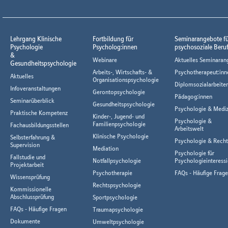
Lehrgang Klinische
Fortbildung für
Seminarangebote f
Psychologie
Psycholog:innen
psychosoziale Beru
&
Webinare
Aktuelles Seminaran
Gesundheitspsychologie
Arbeits-, Wirtschafts- &
Psychotherapeut:inn
Aktuelles
Organisationspsychologie
Diplomsozialarbeiter
Infoveranstaltungen
Gerontopsychologie
Pädagog:innen
Seminarüberblick
Gesundheitspsychologie
Psychologie & Mediz
Praktische Kompetenz
Kinder-, Jugend- und
Psychologie &
Familienpsychologie
Fachausbildungsstellen
Arbeitswelt
Klinische Psychologie
Selbsterfahrung &
Psychologie & Rech
Supervision
Mediation
Psychologie für
Fallstudie und
Notfallpsychologie
Psychologieinteressi
Projektarbeit
Psychotherapie
FAQs - Häufige Frag
Wissensprüfung
Rechtspsychologie
Kommissionelle
Abschlussprüfung
Sportpsychologie
FAQs - Häufige Fragen
Traumapsychologie
Dokumente
Umweltpsychologie