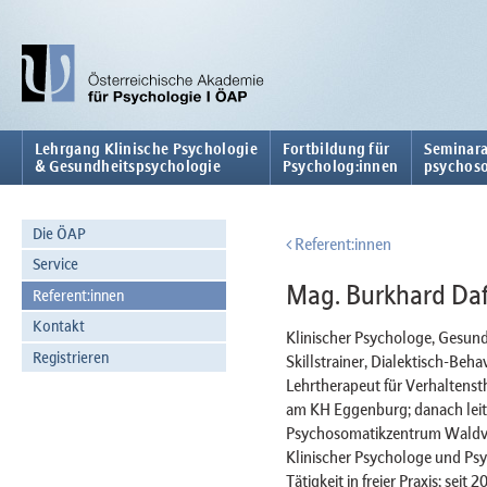
Lehrgang Klinische Psychologie
Fortbildung für
Seminara
& Gesundheitspsychologie
Psycholog:innen
psychoso
Die ÖAP
Referent:innen
Service
Mag. Burkhard Daf
Referent:innen
Kontakt
Klinischer Psychologe, Gesund
Registrieren
Skillstrainer, Dialektisch-Beh
Lehrtherapeut für Verhaltenst
am KH Eggenburg; danach lei
Psychosomatikzentrum Waldvie
Klinischer Psychologe und Ps
Tätigkeit in freier Praxis; sei