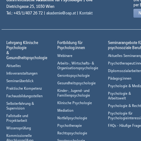
per 
Dietrichgasse 25, 1030 Wien
Tel.: +43/1/407 26 72 |
akademie@oap.at
|
Kontakt
N
Lehrgang Klinische
Fortbildung für
Seminarangebote f
Psychologie
Psycholog:innen
psychosoziale Beru
&
Webinare
Aktuelles Seminaran
Gesundheitspsychologie
Arbeits-, Wirtschafts- &
Psychotherapeut:inn
Aktuelles
Organisationspsychologie
Diplomsozialarbeiter
Infoveranstaltungen
Gerontopsychologie
Pädagog:innen
Seminarüberblick
Gesundheitspsychologie
Psychologie & Mediz
Praktische Kompetenz
Kinder-, Jugend- und
Psychologie &
Familienpsychologie
Fachausbildungsstellen
Arbeitswelt
Klinische Psychologie
Selbsterfahrung &
Psychologie & Rech
Supervision
Mediation
Psychologie für
Fallstudie und
Notfallpsychologie
Psychologieinteressi
Projektarbeit
Psychotherapie
FAQs - Häufige Frag
Wissensprüfung
Rechtspsychologie
Kommissionelle
Abschlussprüfung
Sportpsychologie