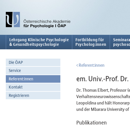
Lehrgang Klinische Psychologie
Fortbildung für
Seminara
& Gesundheitspsychologie
Psycholog:innen
psychoso
Die ÖAP
Referent:innen
Service
em. Univ.-Prof. Dr
Referent:innen
Kontakt
Dr. Thomas Elbert, Professor (
Registrieren
Verhaltensneurowissenschaften
Leopoldina und hält Honorarpr
und der Mbarara University of
Publikationen