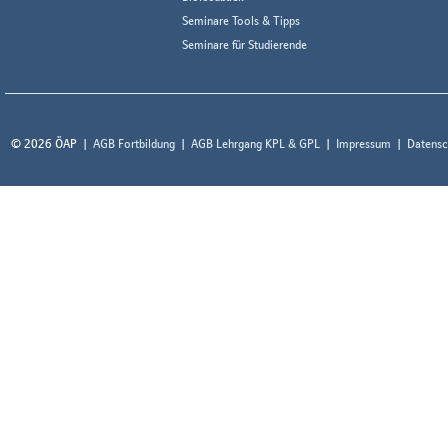
Seminare Tools & Tipps
Seminare für Studierende
© 2026 ÖAP
AGB Fortbildung
AGB Lehrgang KPL & GPL
Impressum
Datensc