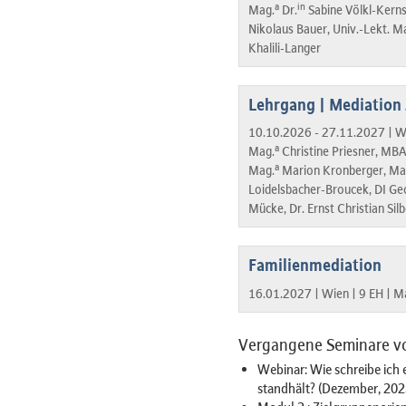
a
in
Mag.
Dr.
Sabine Völkl-Kerns
Nikolaus Bauer, Univ.-Lekt. M
Khalili-Langer
Lehrgang | Mediation
10.10.2026 - 27.11.2027 |
Wi
a
Mag.
Christine Priesner, MBA
a
Mag.
Marion Kronberger, Mag.
Loidelsbacher-Broucek, DI Geo
Mücke, Dr. Ernst Christian Sil
Familienmediation
16.01.2027 |
Wien |
9 EH |
Ma
Vergangene Seminare v
Webinar: Wie schreibe ich 
standhält? (Dezember, 202