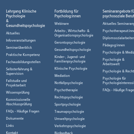
Lehrgang Klinische
Fortbildung für
Seminarangebote f
Psychologie
Psycholog:innen
psychosoziale Beru
&
Webinare
Aktuelles Seminaran
Gesundheitspsychologie
Arbeits-, Wirtschafts- &
Psychotherapeut:inn
Aktuelles
Organisationspsychologie
Diplomsozialarbeiter
Infoveranstaltungen
Gerontopsychologie
Pädagog:innen
Seminarüberblick
Gesundheitspsychologie
Psychologie & Mediz
Praktische Kompetenz
Kinder-, Jugend- und
Psychologie &
Familienpsychologie
Fachausbildungsstellen
Arbeitswelt
Klinische Psychologie
Selbsterfahrung &
Psychologie & Rech
Supervision
Mediation
Psychologie für
Fallstudie und
Notfallpsychologie
Psychologieinteressi
Projektarbeit
Psychotherapie
FAQs - Häufige Frag
Wissensprüfung
Rechtspsychologie
Kommissionelle
Abschlussprüfung
Sportpsychologie
FAQs - Häufige Fragen
Traumapsychologie
Dokumente
Umweltpsychologie
Links
Verkehrspsychologie
Kontakt
Biofeedback