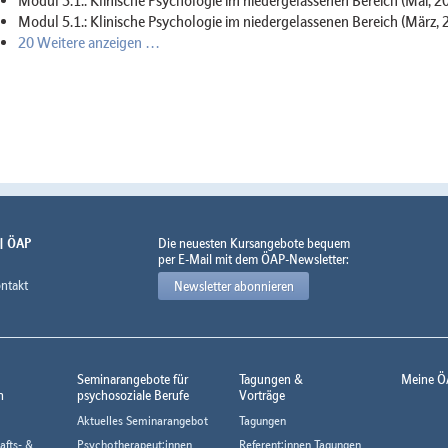
Modul 5.1.: Klinische Psychologie im niedergelassenen Bereich (Mai, 2
Modul 5.1.: Klinische Psychologie im niedergelassenen Bereich (März, 
20 Weitere anzeigen …
 | ÖAP
Die neuesten Kursangebote bequem
per E-Mail mit dem ÖAP-Newsletter:
ntakt
Newsletter abonnieren
Seminarangebote für
Tagungen &
Meine Ö
n
psychosoziale Berufe
Vorträge
Aktuelles Seminarangebot
Tagungen
afts- &
Psychotherapeut:innen
Referent:innen Tagungen