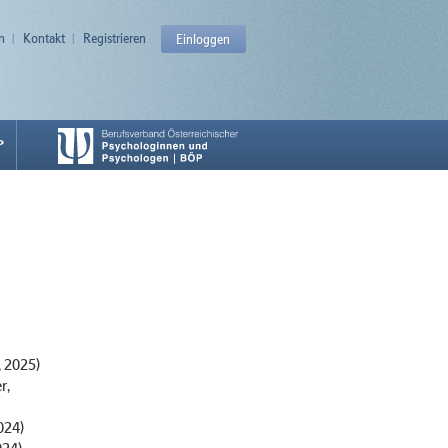
n
Kontakt
Registrieren
Einloggen
P
, 2025)
r,
024)