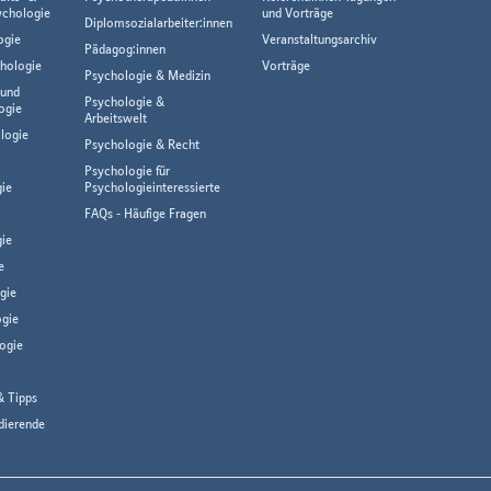
ychologie
und Vorträge
Diplomsozialarbeiter:innen
ogie
Veranstaltungsarchiv
Pädagog:innen
hologie
Vorträge
Psychologie & Medizin
 und
Psychologie &
ogie
Arbeitswelt
logie
Psychologie & Recht
Psychologie für
gie
Psychologieinteressierte
FAQs - Häufige Fragen
ie
e
gie
gie
ogie
& Tipps
dierende