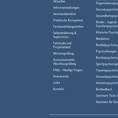
Aktuelles
Organisationsps
Infoveranstaltungen
Gerontopsychol
Seminarüberblick
Gesundheitspsyc
Praktische Kompetenz
Kinder-, Jugend-
Familienpsychol
Fachausbildungsstellen
Klinische Psycho
Selbsterfahrung &
Supervision
Mediation
Fallstudie und
Notfallpsycholo
Projektarbeit
Psychotherapie
Wissensprüfung
Rechtspsycholog
Kommissionelle
Abschlussprüfung
Sportpsychologi
FAQs - Häufige Fragen
Traumapsycholo
Dokumente
Umweltpsycholo
Links
Verkehrspsychol
Kontakt
Biofeedback
Seminare Tools 
Seminare für Stu