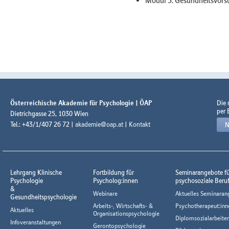
Modul 5: Gesundheitsvorso
Österreichische Akademie für Psychologie | ÖAP
Die
per 
Dietrichgasse 25, 1030 Wien
Tel.: +43/1/407 26 72 |
akademie@oap.at
|
Kontakt
N
Lehrgang Klinische
Fortbildung für
Seminarangebote f
Psychologie
Psycholog:innen
psychosoziale Beru
&
Webinare
Aktuelles Seminaran
Gesundheitspsychologie
Arbeits-, Wirtschafts- &
Psychotherapeut:inn
Aktuelles
Organisationspsychologie
Diplomsozialarbeiter
Infoveranstaltungen
Gerontopsychologie