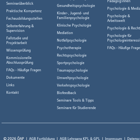
Pädagog:innen
Seminarüberblick
Gesundheitspsychologie
Psychologie & Mediz
Praktische Kompetenz
Kinder-, Jugend- und
Psychologie &
Familienpsychologie
Fachausbildungsstellen
Arbeitswelt
Klinische Psychologie
Selbsterfahrung &
Psychologie & Rech
Supervision
Mediation
Psychologie für
Fallstudie und
Notfallpsychologie
Psychologieinteressi
Projektarbeit
Psychotherapie
FAQs - Häufige Frag
Wissensprüfung
Rechtspsychologie
Kommissionelle
Abschlussprüfung
Sportpsychologie
FAQs - Häufige Fragen
Traumapsychologie
Dokumente
Umweltpsychologie
Links
Verkehrspsychologie
Kontakt
Biofeedback
Seminare Tools & Tipps
Seminare für Studierende
© 2026 ÖAP
AGB Fortbildung
AGB Lehrgang KPL & GPL
Impressum
Datensc