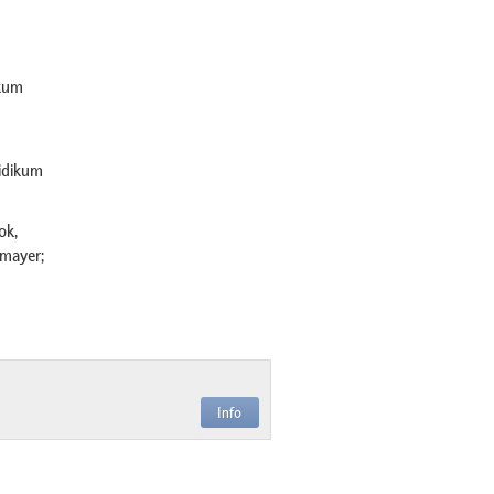
ikum
ridikum
ok,
pmayer;
Info