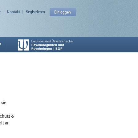
n
Kontakt
Registrieren
Einloggen
P
 sie
schutz &
lt an