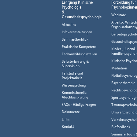
Lehrgang Klinische
Fortbildung für
Psychologie
Psycholog:inne
&
Webinare
Gesundheitspsychologie
Arbeits-, Wirtsch
Aktuelles
Organisationsps
Infoveranstaltungen
Gerontopsychol
Seminarüberblick
Gesundheitspsyc
Praktische Kompetenz
Kinder-, Jugend-
Familienpsychol
Fachausbildungsstellen
Klinische Psycho
Selbsterfahrung &
Supervision
Mediation
Fallstudie und
Notfallpsycholo
Projektarbeit
Psychotherapie
Wissensprüfung
Rechtspsycholog
Kommissionelle
Abschlussprüfung
Sportpsychologi
FAQs - Häufige Fragen
Traumapsycholo
Dokumente
Umweltpsycholo
Links
Verkehrspsychol
Kontakt
Biofeedback
Seminare Tools 