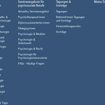
Seminarangebote für
Tagungen &
Meine Ö
n
psychosoziale Berufe
Vorträge
Aktuelles Seminarangebot
Tagungen
afts- &
Psychotherapeut:innen
Referent:innen Tagungen
ychologie
und Vorträge
Diplomsozialarbeiter:innen
ogie
Veranstaltungsarchiv
Pädagog:innen
hologie
Vorträge
Psychologie & Medizin
 und
Psychologie &
ogie
Arbeitswelt
logie
Psychologie & Recht
Psychologie für
gie
Psychologieinteressierte
FAQs - Häufige Fragen
ie
e
gie
gie
ogie
& Tipps