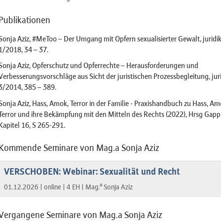
Publikationen
Sonja Aziz, #MeToo – Der Umgang mit Opfern sexualisierter Gewalt, jurid
1/2018, 34 – 37.
Sonja Aziz, Opferschutz und Opferrechte – Herausforderungen und
Verbesserungsvorschläge aus Sicht der juristischen Prozessbegleitung, ju
3/2014, 385 – 389.
Sonja Aziz, Hass, Amok, Terror in der Familie - Praxishandbuch zu Hass, Am
Terror und ihre Bekämpfung mit den Mitteln des Rechts (2022), Hrsg Gap
Kapitel 16, S 265-291.
Kommende Seminare von Mag.a Sonja Aziz
VERSCHOBEN: Webinar: Sexualität und Recht
a
01.12.2026 |
online |
4 EH |
Mag.
Sonja Aziz
Vergangene Seminare von Mag.a Sonja Aziz