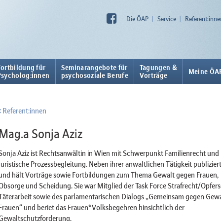
Die ÖAP
Service
Referent:inne
Fortbildung für
Seminarangebote für
Tagungen &
Meine ÖA
Psycholog:innen
psychosoziale Berufe
Vorträge
Referent:innen
Mag.a Sonja Aziz
Sonja Aziz ist Rechtsanwältin in Wien mit Schwerpunkt Familienrecht und
juristische Prozessbegleitung. Neben ihrer anwaltlichen Tätigkeit publiziert
und hält Vorträge sowie Fortbildungen zum Thema Gewalt gegen Frauen,
Obsorge und Scheidung. Sie war Mitglied der Task Force Strafrecht/Opfer
Täterarbeit sowie des parlamentarischen Dialogs „Gemeinsam gegen Gewa
Frauen“ und beriet das Frauen*Volksbegehren hinsichtlich der
Gewaltschutzforderung.