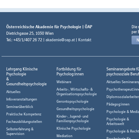
Österreichische Akademie für Psychologie | ÖAP
Die
per 
Dietrichgasse 25, 1030 Wien
Tel.: +43/1/407 26 72 |
akademie@oap.at
|
Kontakt
N
Lehrgang Klinische
Fortbildung für
Seminarangebote f
Psychologie
Psycholog:innen
psychosoziale Beru
&
Webinare
Aktuelles Seminaran
Gesundheitspsychologie
Arbeits-, Wirtschafts- &
Psychotherapeut:inn
Aktuelles
Organisationspsychologie
Diplomsozialarbeiter
Infoveranstaltungen
Gerontopsychologie
Pädagog:innen
Seminarüberblick
Gesundheitspsychologie
Psychologie & Mediz
Praktische Kompetenz
Kinder-, Jugend- und
Psychologie &
Familienpsychologie
Fachausbildungsstellen
Arbeitswelt
Klinische Psychologie
Selbsterfahrung &
Psychologie & Rech
Supervision
Mediation
Psychologie für