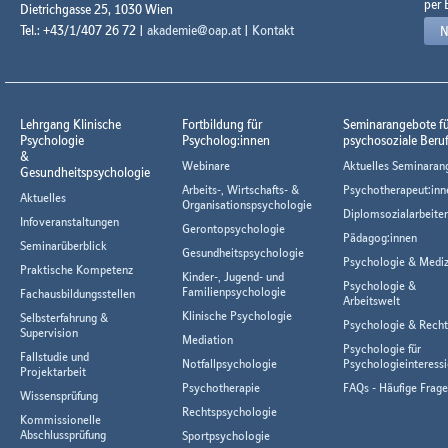
per 
Dietrichgasse 25, 1030 Wien
Tel.: +43/1/407 26 72 |
akademie@oap.at
|
Kontakt
N
Lehrgang Klinische
Fortbildung für
Seminarangebote f
Psychologie
Psycholog:innen
psychosoziale Beru
&
Webinare
Aktuelles Seminaran
Gesundheitspsychologie
Arbeits-, Wirtschafts- &
Psychotherapeut:inn
Aktuelles
Organisationspsychologie
Diplomsozialarbeiter
Infoveranstaltungen
Gerontopsychologie
Pädagog:innen
Seminarüberblick
Gesundheitspsychologie
Psychologie & Mediz
Praktische Kompetenz
Kinder-, Jugend- und
Psychologie &
Familienpsychologie
Fachausbildungsstellen
Arbeitswelt
Klinische Psychologie
Selbsterfahrung &
Psychologie & Rech
Supervision
Mediation
Psychologie für
Fallstudie und
Notfallpsychologie
Psychologieinteressi
Projektarbeit
Psychotherapie
FAQs - Häufige Frag
Wissensprüfung
Rechtspsychologie
Kommissionelle
Abschlussprüfung
Sportpsychologie