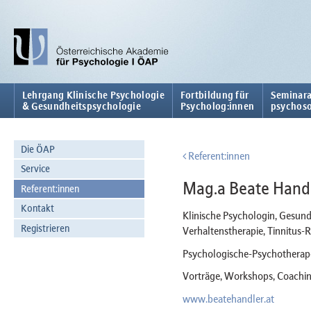
Lehrgang Klinische Psychologie
Fortbildung für
Seminara
& Gesundheitspsychologie
Psycholog:innen
psychoso
Die ÖAP
Referent:innen
Service
Mag.a Beate Hand
Referent:innen
Kontakt
Klinische Psychologin, Gesun
Registrieren
Verhaltenstherapie, Tinnitus-R
Psychologische-Psychotherapeu
Vorträge, Workshops, Coachin
www.beatehandler.at