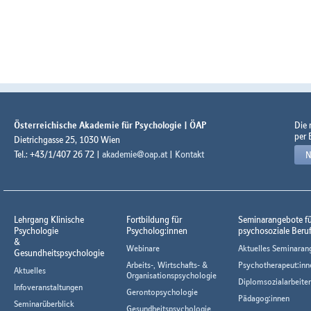
Österreichische Akademie für Psychologie | ÖAP
Die
per 
Dietrichgasse 25, 1030 Wien
Tel.: +43/1/407 26 72 |
akademie@oap.at
|
Kontakt
N
Lehrgang Klinische
Fortbildung für
Seminarangebote f
Psychologie
Psycholog:innen
psychosoziale Beru
&
Webinare
Aktuelles Seminaran
Gesundheitspsychologie
Arbeits-, Wirtschafts- &
Psychotherapeut:inn
Aktuelles
Organisationspsychologie
Diplomsozialarbeiter
Infoveranstaltungen
Gerontopsychologie
Pädagog:innen
Seminarüberblick
Gesundheitspsychologie