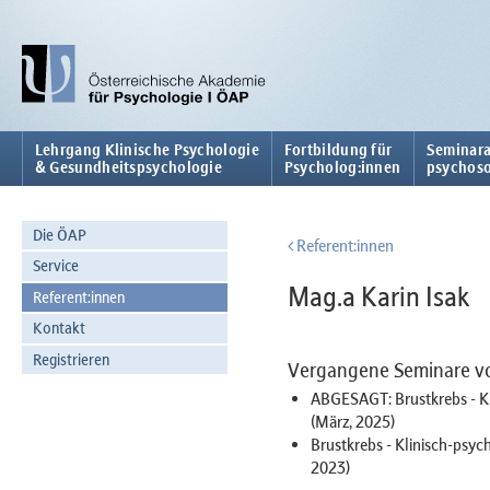
Lehrgang Klinische Psychologie
Fortbildung für
Seminara
& Gesundheitspsychologie
Psycholog:innen
psychoso
Die ÖAP
Referent:innen
Service
Mag.a Karin Isak
Referent:innen
Kontakt
Registrieren
Vergangene Seminare vo
ABGESAGT: Brustkrebs - K
(März, 2025)
Brustkrebs - Klinisch-psy
2023)