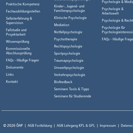
Psychologie & Mediz
Praktische Kompetenz
Kinder-, Jugend- und
Psychologie &
Familienpsychologie
Fachausbildungsstellen
Arbeitswelt
Klinische Psychologie
Selbsterfahrung &
Psychologie & Rech
Supervision
Mediation
Psychologie für
Fallstudie und
Notfallpsychologie
Psychologieinteressi
Projektarbeit
Psychotherapie
FAQs - Häufige Frag
Wissensprüfung
Rechtspsychologie
Kommissionelle
Abschlussprüfung
Sportpsychologie
FAQs - Häufige Fragen
Traumapsychologie
Dokumente
Umweltpsychologie
Links
Verkehrspsychologie
Kontakt
Biofeedback
Seminare Tools & Tipps
Seminare für Studierende
© 2026 ÖAP
AGB Fortbildung
AGB Lehrgang KPL & GPL
Impressum
Datensc