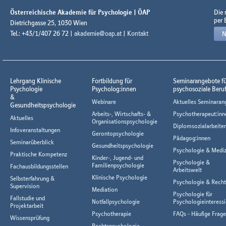
Österreichische Akademie für Psychologie | ÖAP
Die
per 
Dietrichgasse 25, 1030 Wien
Tel.: +43/1/407 26 72 |
akademie@oap.at
|
Kontakt
N
Lehrgang Klinische
Fortbildung für
Seminarangebote f
Psychologie
Psycholog:innen
psychosoziale Beru
&
Webinare
Aktuelles Seminaran
Gesundheitspsychologie
Arbeits-, Wirtschafts- &
Psychotherapeut:inn
Aktuelles
Organisationspsychologie
Diplomsozialarbeiter
Infoveranstaltungen
Gerontopsychologie
Pädagog:innen
Seminarüberblick
Gesundheitspsychologie
Psychologie & Mediz
Praktische Kompetenz
Kinder-, Jugend- und
Psychologie &
Familienpsychologie
Fachausbildungsstellen
Arbeitswelt
Klinische Psychologie
Selbsterfahrung &
Psychologie & Rech
Supervision
Mediation
Psychologie für
Fallstudie und
Notfallpsychologie
Psychologieinteressi
Projektarbeit
Psychotherapie
FAQs - Häufige Frag
Wissensprüfung
Rechtspsychologie