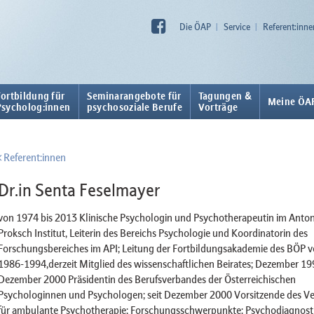
Die ÖAP
Service
Referent:inne
Fortbildung für
Seminarangebote für
Tagungen &
Meine ÖA
Psycholog:innen
psychosoziale Berufe
Vorträge
Referent:innen
Dr.in Senta Feselmayer
von 1974 bis 2013 Klinische Psychologin und Psychotherapeutin im Anto
Proksch Institut, Leiterin des Bereichs Psychologie und Koordinatorin des
Forschungsbereiches im API; Leitung der Fortbildungsakademie des BÖP 
1986-1994,derzeit Mitglied des wissenschaftlichen Beirates; Dezember 19
Dezember 2000 Präsidentin des Berufsverbandes der Österreichischen
Psychologinnen und Psychologen; seit Dezember 2000 Vorsitzende des Ve
für ambulante Psychotherapie; Forschungsschwerpunkte: Psychodiagnosti