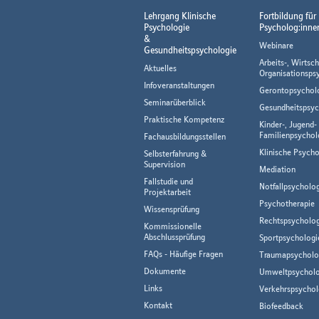
Lehrgang Klinische
Fortbildung für
Psychologie
Psycholog:inne
&
Webinare
Gesundheitspsychologie
Arbeits-, Wirtsch
Aktuelles
Organisationsps
Infoveranstaltungen
Gerontopsychol
Seminarüberblick
Gesundheitspsyc
Praktische Kompetenz
Kinder-, Jugend-
Familienpsychol
Fachausbildungsstellen
Klinische Psycho
Selbsterfahrung &
Supervision
Mediation
Fallstudie und
Notfallpsycholo
Projektarbeit
Psychotherapie
Wissensprüfung
Rechtspsycholog
Kommissionelle
Abschlussprüfung
Sportpsychologi
FAQs - Häufige Fragen
Traumapsycholo
Dokumente
Umweltpsycholo
Links
Verkehrspsychol
Kontakt
Biofeedback