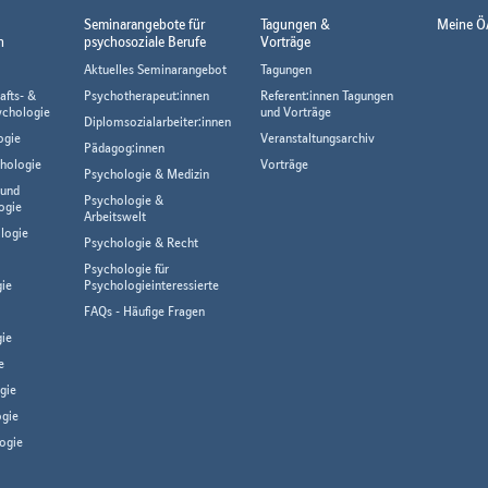
Seminarangebote für
Tagungen &
Meine Ö
n
psychosoziale Berufe
Vorträge
Aktuelles Seminarangebot
Tagungen
afts- &
Psychotherapeut:innen
Referent:innen Tagungen
ychologie
und Vorträge
Diplomsozialarbeiter:innen
ogie
Veranstaltungsarchiv
Pädagog:innen
hologie
Vorträge
Psychologie & Medizin
 und
Psychologie &
ogie
Arbeitswelt
logie
Psychologie & Recht
Psychologie für
gie
Psychologieinteressierte
FAQs - Häufige Fragen
ie
e
gie
gie
ogie