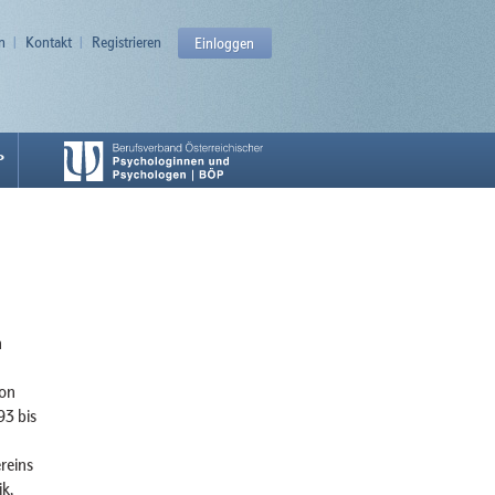
n
Kontakt
Registrieren
Einloggen
P
n
von
93 bis
reins
k,