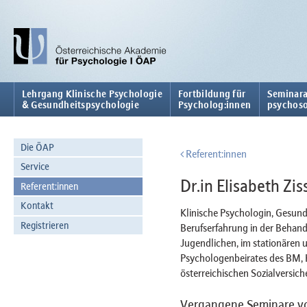
Lehrgang Klinische Psychologie
Fortbildung für
Seminara
& Gesundheitspsychologie
Psycholog:innen
psychoso
Die ÖAP
Referent:innen
Service
Dr.in Elisabeth Zis
Referent:innen
Kontakt
Klinische Psychologin, Gesund
Registrieren
Berufserfahrung in der Behan
Jugendlichen, im stationären 
Psychologenbeirates des BM, 
österreichischen Sozialversich
Vergangene Seminare von 