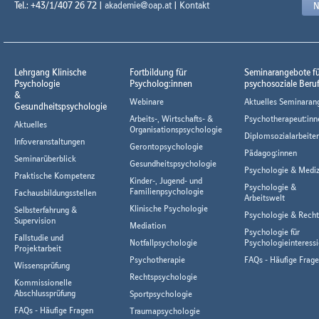
Tel.: +43/1/407 26 72 |
akademie@oap.at
|
Kontakt
N
Lehrgang Klinische
Fortbildung für
Seminarangebote f
Psychologie
Psycholog:innen
psychosoziale Beru
&
Webinare
Aktuelles Seminaran
Gesundheitspsychologie
Arbeits-, Wirtschafts- &
Psychotherapeut:inn
Aktuelles
Organisationspsychologie
Diplomsozialarbeiter
Infoveranstaltungen
Gerontopsychologie
Pädagog:innen
Seminarüberblick
Gesundheitspsychologie
Psychologie & Mediz
Praktische Kompetenz
Kinder-, Jugend- und
Psychologie &
Familienpsychologie
Fachausbildungsstellen
Arbeitswelt
Klinische Psychologie
Selbsterfahrung &
Psychologie & Rech
Supervision
Mediation
Psychologie für
Fallstudie und
Notfallpsychologie
Psychologieinteressi
Projektarbeit
Psychotherapie
FAQs - Häufige Frag
Wissensprüfung
Rechtspsychologie
Kommissionelle
Abschlussprüfung
Sportpsychologie
FAQs - Häufige Fragen
Traumapsychologie