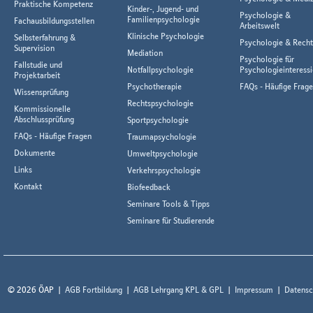
Praktische Kompetenz
Kinder-, Jugend- und
Psychologie &
Familienpsychologie
Fachausbildungsstellen
Arbeitswelt
Klinische Psychologie
Selbsterfahrung &
Psychologie & Rech
Supervision
Mediation
Psychologie für
Fallstudie und
Notfallpsychologie
Psychologieinteressi
Projektarbeit
Psychotherapie
FAQs - Häufige Frag
Wissensprüfung
Rechtspsychologie
Kommissionelle
Abschlussprüfung
Sportpsychologie
FAQs - Häufige Fragen
Traumapsychologie
Dokumente
Umweltpsychologie
Links
Verkehrspsychologie
Kontakt
Biofeedback
Seminare Tools & Tipps
Seminare für Studierende
© 2026 ÖAP
AGB Fortbildung
AGB Lehrgang KPL & GPL
Impressum
Datensc