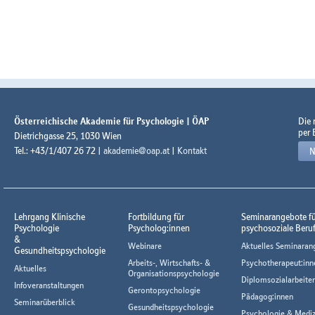
Österreichische Akademie für Psychologie | ÖAP
Die
per 
Dietrichgasse 25, 1030 Wien
Tel.: +43/1/407 26 72 |
akademie@oap.at
|
Kontakt
N
Lehrgang Klinische
Fortbildung für
Seminarangebote f
Psychologie
Psycholog:innen
psychosoziale Beru
&
Webinare
Aktuelles Seminaran
Gesundheitspsychologie
Arbeits-, Wirtschafts- &
Psychotherapeut:inn
Aktuelles
Organisationspsychologie
Diplomsozialarbeiter
Infoveranstaltungen
Gerontopsychologie
Pädagog:innen
Seminarüberblick
Gesundheitspsychologie
Psychologie & Mediz