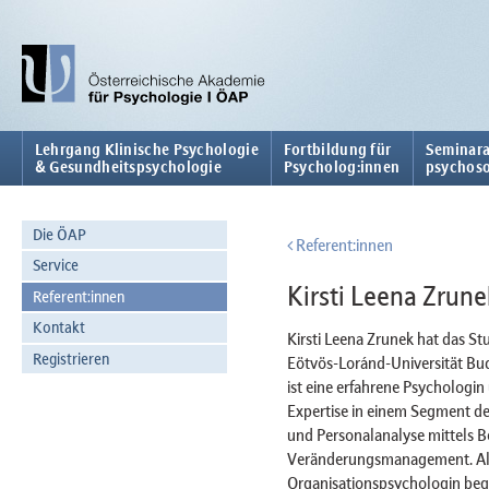
Lehrgang Klinische Psychologie
Fortbildung für
Seminara
& Gesundheitspsychologie
Psycholog:innen
psychoso
Die ÖAP
Referent:innen
Service
Kirsti Leena Zrune
Referent:innen
Kontakt
Kirsti Leena Zrunek hat das St
Registrieren
Eötvös-Loránd-Universität Buda
ist eine erfahrene Psychologin
Expertise in einem Segment de
und Personalanalyse mittels B
Veränderungsmanagement. Als z
Organisationspsychologin begl