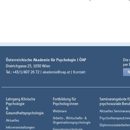
Österreichische Akademie für Psychologie | ÖAP
Die
per 
Dietrichgasse 25, 1030 Wien
Tel.: +43/1/407 26 72 |
akademie@oap.at
|
Kontakt
N
Lehrgang Klinische
Fortbildung für
Seminarangebote f
Psychologie
Psycholog:innen
psychosoziale Beru
&
Webinare
Aktuelles Seminaran
Gesundheitspsychologie
Arbeits-, Wirtschafts- &
Psychotherapeut:inn
Aktuelles
Organisationspsychologie
Diplomsozialarbeiter
Infoveranstaltungen
Gerontopsychologie