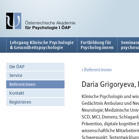
Lehrgang Klinische Psychologie
Fortbildung für
Seminara
& Gesundheitspsychologie
Psycholog:innen
psychoso
Die ÖAP
Referent:innen
Service
Daria Grigoryeva,
Referent:innen
Kontakt
Klinische Psychologin und wiss
Registrieren
Gedächtnis Ambulanz und Neurol
Neurologie; Medizinische Univ
SCD, MCI, Demenz, Schlaganfall
Prävention, digitale kognitiv
wissenschaftliche Mitarbeiteri
Schwerpunkt: Testentwicklung, 