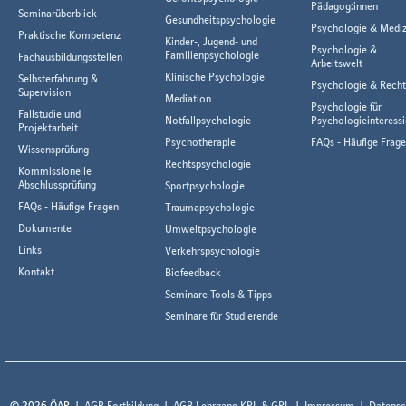
Pädagog:innen
Seminarüberblick
Gesundheitspsychologie
Psychologie & Mediz
Praktische Kompetenz
Kinder-, Jugend- und
Psychologie &
Familienpsychologie
Fachausbildungsstellen
Arbeitswelt
Klinische Psychologie
Selbsterfahrung &
Psychologie & Rech
Supervision
Mediation
Psychologie für
Fallstudie und
Notfallpsychologie
Psychologieinteressi
Projektarbeit
Psychotherapie
FAQs - Häufige Frag
Wissensprüfung
Rechtspsychologie
Kommissionelle
Abschlussprüfung
Sportpsychologie
FAQs - Häufige Fragen
Traumapsychologie
Dokumente
Umweltpsychologie
Links
Verkehrspsychologie
Kontakt
Biofeedback
Seminare Tools & Tipps
Seminare für Studierende
© 2026 ÖAP
AGB Fortbildung
AGB Lehrgang KPL & GPL
Impressum
Datensc