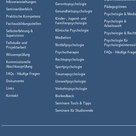
Infoveranstaltungen
Gerontopsychologie
Pädagog:innen
Seminarüberblick
Gesundheitspsychologie
Psychologie & Mediz
Praktische Kompetenz
Kinder-, Jugend- und
Psychologie &
Familienpsychologie
Fachausbildungsstellen
Arbeitswelt
Klinische Psychologie
Selbsterfahrung &
Psychologie & Rech
Supervision
Mediation
Psychologie für
Fallstudie und
Notfallpsychologie
Psychologieinteressi
Projektarbeit
Psychotherapie
FAQs - Häufige Frag
Wissensprüfung
Rechtspsychologie
Kommissionelle
Abschlussprüfung
Sportpsychologie
FAQs - Häufige Fragen
Traumapsychologie
Dokumente
Umweltpsychologie
Links
Verkehrspsychologie
Kontakt
Biofeedback
Seminare Tools & Tipps
Seminare für Studierende