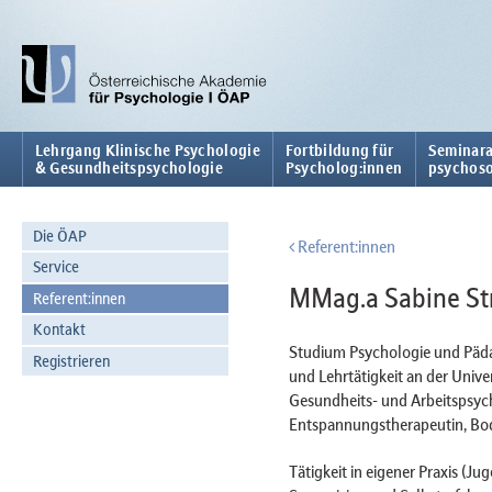
Lehrgang Klinische Psychologie
Fortbildung für
Seminara
& Gesundheitspsychologie
Psycholog:innen
psychoso
Die ÖAP
Referent:innen
Service
MMag.a Sabine St
Referent:innen
Kontakt
Studium Psychologie und Päda
Registrieren
und Lehrtätigkeit an der Unive
Gesundheits- und Arbeitspsyc
Entspannungstherapeutin, Body
Tätigkeit in eigener Praxis (J