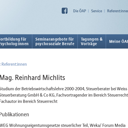
Die ÖAP
Service
Referent:inne
Fortbildung für
Seminarangebote für
Tagungen &
Meine ÖA
Psycholog:innen
psychosoziale Berufe
Vorträge
Referent:innen
Mag. Reinhard Michlits
Studium der Betriebswirtschaftslehre 2000-2004, Steuerberater bei Weiss
Steuerberatung GmbH & Co KG, Fachvortragender im Bereich Steuerrecht
Fachautor im Bereich Steuerrecht
Publikationen
WEG Wohnungseigentumsgesetze steuerlicher Teil, Weka/ Forum Media