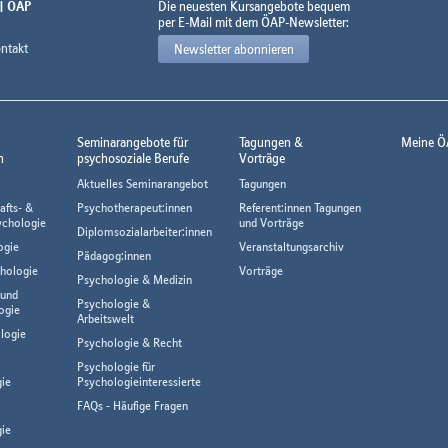
 | ÖAP
Die neuesten Kursangebote bequem
per E-Mail mit dem ÖAP-Newsletter:
ntakt
Newsletter abonnieren
Seminarangebote für
Tagungen &
Meine Ö
n
psychosoziale Berufe
Vorträge
Aktuelles Seminarangebot
Tagungen
afts- &
Psychotherapeut:innen
Referent:innen Tagungen
ychologie
und Vorträge
Diplomsozialarbeiter:innen
ogie
Veranstaltungsarchiv
Pädagog:innen
hologie
Vorträge
Psychologie & Medizin
 und
Psychologie &
ogie
Arbeitswelt
logie
Psychologie & Recht
Psychologie für
gie
Psychologieinteressierte
FAQs - Häufige Fragen
ie