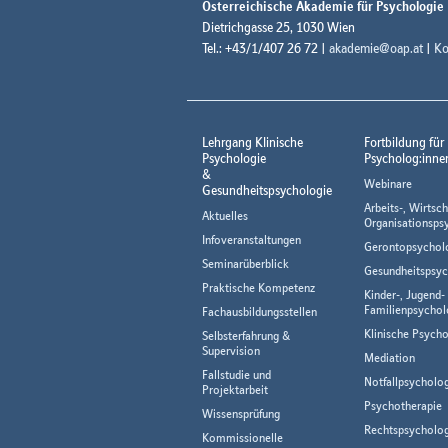
Österreichische Akademie für Psychologie
Dietrichgasse 25, 1030 Wien
Tel.: +43/1/407 26 72 |
akademie@oap.at
|
Ko
Lehrgang Klinische
Fortbildung für
Psychologie
Psycholog:inne
&
Webinare
Gesundheitspsychologie
Arbeits-, Wirtsch
Aktuelles
Organisationsps
Infoveranstaltungen
Gerontopsychol
Seminarüberblick
Gesundheitspsyc
Praktische Kompetenz
Kinder-, Jugend-
Familienpsychol
Fachausbildungsstellen
Klinische Psycho
Selbsterfahrung &
Supervision
Mediation
Fallstudie und
Notfallpsycholo
Projektarbeit
Psychotherapie
Wissensprüfung
Rechtspsycholog
Kommissionelle