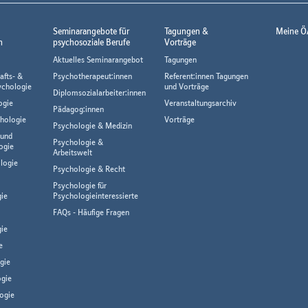
Seminarangebote für
Tagungen &
Meine Ö
n
psychosoziale Berufe
Vorträge
Aktuelles Seminarangebot
Tagungen
afts- &
Psychotherapeut:innen
Referent:innen Tagungen
ychologie
und Vorträge
Diplomsozialarbeiter:innen
ogie
Veranstaltungsarchiv
Pädagog:innen
hologie
Vorträge
Psychologie & Medizin
 und
Psychologie &
ogie
Arbeitswelt
logie
Psychologie & Recht
Psychologie für
gie
Psychologieinteressierte
FAQs - Häufige Fragen
ie
e
gie
gie
ogie