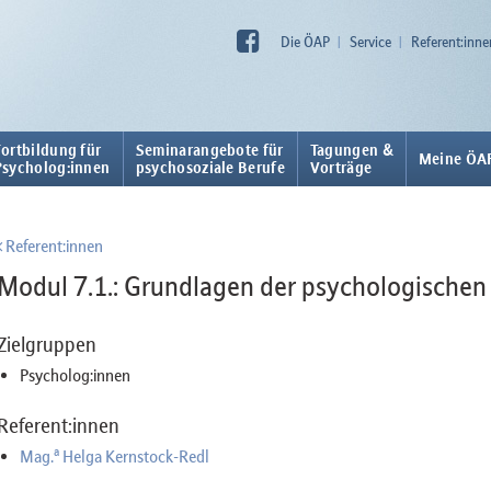
Die ÖAP
Service
Referent:inne
Fortbildung für
Seminarangebote für
Tagungen &
Meine ÖA
Psycholog:innen
psychosoziale Berufe
Vorträge
Referent:innen
Modul 7.1.: Grundlagen der psychologischen
Zielgruppen
Psycholog:innen
Referent:innen
a
Mag.
Helga Kernstock-Redl