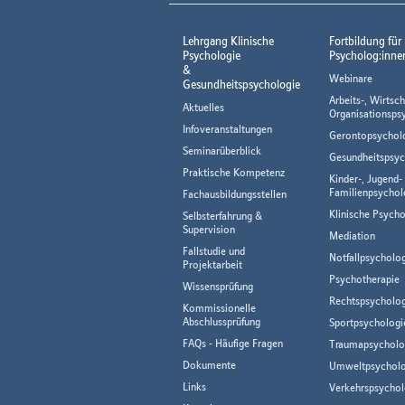
Lehrgang Klinische
Fortbildung für
Psychologie
Psycholog:inne
&
Webinare
Gesundheitspsychologie
Arbeits-, Wirtsch
Aktuelles
Organisationsps
Infoveranstaltungen
Gerontopsychol
Seminarüberblick
Gesundheitspsyc
Praktische Kompetenz
Kinder-, Jugend-
Familienpsychol
Fachausbildungsstellen
Klinische Psycho
Selbsterfahrung &
Supervision
Mediation
Fallstudie und
Notfallpsycholo
Projektarbeit
Psychotherapie
Wissensprüfung
Rechtspsycholog
Kommissionelle
Abschlussprüfung
Sportpsychologi
FAQs - Häufige Fragen
Traumapsycholo
Dokumente
Umweltpsycholo
Links
Verkehrspsychol