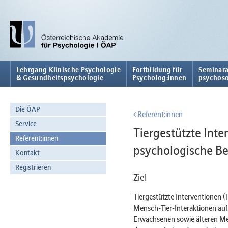
Lehrgang Klinische Psychologie
Fortbildung für
Seminara
& Gesundheitspsychologie
Psycholog:innen
psychoso
Die ÖAP
Referent:innen
Service
Tiergestützte Inte
Referent:innen
psychologische B
Kontakt
Registrieren
Ziel
Tiergestützte Interventionen 
Mensch-Tier-Interaktionen auf
Erwachsenen sowie älteren Men