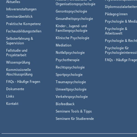
Aktuelles
Organisationspsychologie
Diplomsozialarbeiter
Infoveranstaltungen
Gerontopsychologie
Pädagog:innen
Seminarüberblick
Gesundheitspsychologie
Psychologie & Mediz
Praktische Kompetenz
Kinder-, Jugend- und
Psychologie &
Familienpsychologie
Fachausbildungsstellen
Arbeitswelt
Klinische Psychologie
Selbsterfahrung &
Psychologie & Rech
Supervision
Mediation
Psychologie für
Fallstudie und
Notfallpsychologie
Psychologieinteressi
Projektarbeit
Psychotherapie
FAQs - Häufige Frag
Wissensprüfung
Rechtspsychologie
Kommissionelle
Abschlussprüfung
Sportpsychologie
FAQs - Häufige Fragen
Traumapsychologie
Dokumente
Umweltpsychologie
Links
Verkehrspsychologie
Kontakt
Biofeedback
Seminare Tools & Tipps
Seminare für Studierende