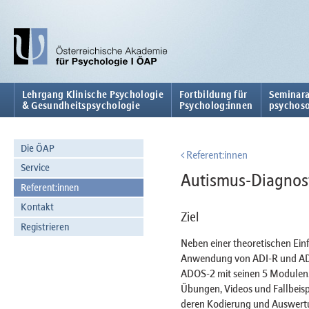
Lehrgang Klinische Psychologie
Fortbildung für
Seminara
& Gesundheitspsychologie
Psycholog:innen
psychoso
Die ÖAP
Referent:innen
Service
Autismus-Diagnos
Referent:innen
Kontakt
Ziel
Registrieren
Neben einer theoretischen Ein
Anwendung von ADI-R und ADOS
ADOS-2 mit seinen 5 Modulen.
Übungen, Videos und Fallbeisp
deren Kodierung und Auswertu