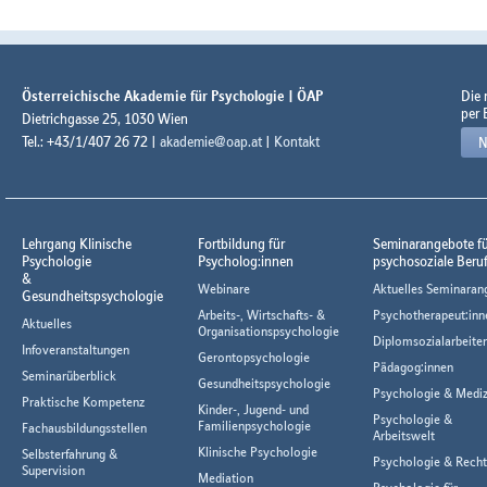
Österreichische Akademie für Psychologie | ÖAP
Die
per 
Dietrichgasse 25, 1030 Wien
Tel.: +43/1/407 26 72 |
akademie@oap.at
|
Kontakt
N
Lehrgang Klinische
Fortbildung für
Seminarangebote f
Psychologie
Psycholog:innen
psychosoziale Beru
&
Webinare
Aktuelles Seminaran
Gesundheitspsychologie
Arbeits-, Wirtschafts- &
Psychotherapeut:inn
Aktuelles
Organisationspsychologie
Diplomsozialarbeiter
Infoveranstaltungen
Gerontopsychologie
Pädagog:innen
Seminarüberblick
Gesundheitspsychologie
Psychologie & Mediz
Praktische Kompetenz
Kinder-, Jugend- und
Psychologie &
Familienpsychologie
Fachausbildungsstellen
Arbeitswelt
Klinische Psychologie
Selbsterfahrung &
Psychologie & Rech
Supervision
Mediation