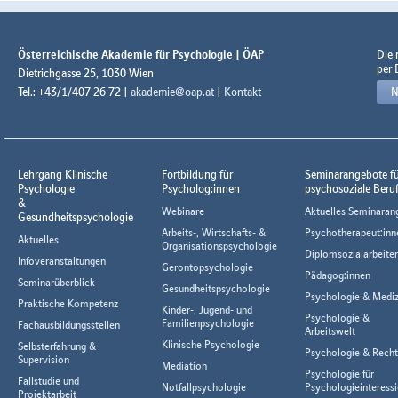
Österreichische Akademie für Psychologie | ÖAP
Die
per 
Dietrichgasse 25, 1030 Wien
Tel.: +43/1/407 26 72 |
akademie@oap.at
|
Kontakt
N
Lehrgang Klinische
Fortbildung für
Seminarangebote f
Psychologie
Psycholog:innen
psychosoziale Beru
&
Webinare
Aktuelles Seminaran
Gesundheitspsychologie
Arbeits-, Wirtschafts- &
Psychotherapeut:inn
Aktuelles
Organisationspsychologie
Diplomsozialarbeiter
Infoveranstaltungen
Gerontopsychologie
Pädagog:innen
Seminarüberblick
Gesundheitspsychologie
Psychologie & Mediz
Praktische Kompetenz
Kinder-, Jugend- und
Psychologie &
Familienpsychologie
Fachausbildungsstellen
Arbeitswelt
Klinische Psychologie
Selbsterfahrung &
Psychologie & Rech
Supervision
Mediation
Psychologie für
Fallstudie und
Notfallpsychologie
Psychologieinteressi
Projektarbeit