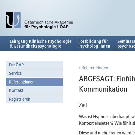
Lehrgang Klinische Psychologie
Fortbildung für
Seminara
& Gesundheitspsychologie
Psycholog:innen
psychoso
Die ÖAP
Referent:innen
Service
ABGESAGT: Einführ
Referent:innen
Kommunikation
Kontakt
Registrieren
Ziel
Was ist Hypnose überhaupt, wa
Kontext einsetzen? Wie fühlt 
Diese und mehr Fragen werden