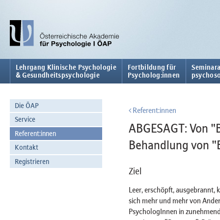
Lehrgang Klinische Psychologie
Fortbildung für
Seminara
& Gesundheitspsychologie
Psycholog:innen
psychoso
Die ÖAP
Referent:innen
Service
ABGESAGT: Von "B
Referent:innen
Behandlung von "
Kontakt
Registrieren
Ziel
Leer, erschöpft, ausgebrannt, 
sich mehr und mehr von Andere
PsychologInnen in zunehmende