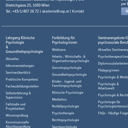
per 
Dietrichgasse 25, 1030 Wien
Tel.: +43/1/407 26 72 |
akademie@oap.at
|
Kontakt
N
Lehrgang Klinische
Fortbildung für
Seminarangebote f
Psychologie
Psycholog:innen
psychosoziale Beru
&
Webinare
Aktuelles Seminaran
Gesundheitspsychologie
Arbeits-, Wirtschafts- &
Psychotherapeut:inn
Aktuelles
Organisationspsychologie
Diplomsozialarbeiter
Infoveranstaltungen
Gerontopsychologie
Pädagog:innen
Seminarüberblick
Gesundheitspsychologie
Psychologie & Mediz
Praktische Kompetenz
Kinder-, Jugend- und
Psychologie &
Familienpsychologie
Fachausbildungsstellen
Arbeitswelt
Klinische Psychologie
Selbsterfahrung &
Psychologie & Rech
Supervision
Mediation
Psychologie für
Fallstudie und
Notfallpsychologie
Psychologieinteressi
Projektarbeit
Psychotherapie
FAQs - Häufige Frag
Wissensprüfung
Rechtspsychologie
Kommissionelle
Abschlussprüfung
Sportpsychologie