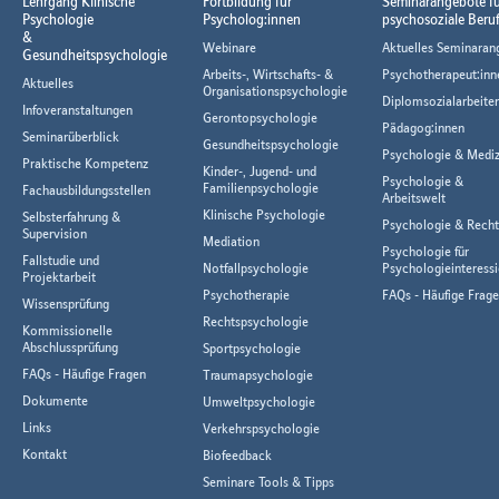
Lehrgang Klinische
Fortbildung für
Seminarangebote f
Psychologie
Psycholog:innen
psychosoziale Beru
&
Webinare
Aktuelles Seminaran
Gesundheitspsychologie
Arbeits-, Wirtschafts- &
Psychotherapeut:inn
Aktuelles
Organisationspsychologie
Diplomsozialarbeiter
Infoveranstaltungen
Gerontopsychologie
Pädagog:innen
Seminarüberblick
Gesundheitspsychologie
Psychologie & Mediz
Praktische Kompetenz
Kinder-, Jugend- und
Psychologie &
Familienpsychologie
Fachausbildungsstellen
Arbeitswelt
Klinische Psychologie
Selbsterfahrung &
Psychologie & Rech
Supervision
Mediation
Psychologie für
Fallstudie und
Notfallpsychologie
Psychologieinteressi
Projektarbeit
Psychotherapie
FAQs - Häufige Frag
Wissensprüfung
Rechtspsychologie
Kommissionelle
Abschlussprüfung
Sportpsychologie
FAQs - Häufige Fragen
Traumapsychologie
Dokumente
Umweltpsychologie
Links
Verkehrspsychologie
Kontakt
Biofeedback
Seminare Tools & Tipps