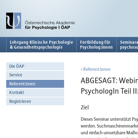
Lehrgang Klinische Psychologie
Fortbildung für
Seminara
& Gesundheitspsychologie
Psycholog:innen
psychoso
Die ÖAP
Referent:innen
Service
ABGESAGT: Webinar:
Referent:innen
PsychologIn Teil 
Kontakt
Registrieren
Ziel
Dieses Seminar unterstützt 
werden. Suchmaschinenmarket
und einfach umsetzbare Maßnah