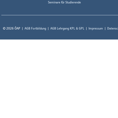
Seminare für Studierende
© 2026 ÖAP
AGB Fortbildung
AGB Lehrgang KPL & GPL
Impressum
Datensc