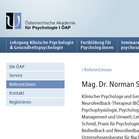
Lehrgang Klinische Psychologie
Fortbildung für
Seminara
& Gesundheitspsychologie
Psycholog:innen
psychoso
Die ÖAP
Referent:innen
Service
Mag. Dr. Norman 
Referent:innen
Kontakt
Klinischer Psychologe und Ge
Registrieren
Neurofeedback-Therapeut (BÖP,
Psychophysiologie, Psycholog
Management und Umwelt; Leite
Schmid, Praxis für Psychologie 
Biofeedback und Neurofeedb
Unternehmensberater für Nach