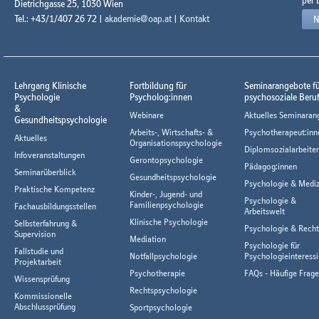
per 
Dietrichgasse 25, 1030 Wien
Tel.: +43/1/407 26 72 |
akademie@oap.at
|
Kontakt
N
Lehrgang Klinische
Fortbildung für
Seminarangebote f
Psychologie
Psycholog:innen
psychosoziale Beru
&
Webinare
Aktuelles Seminaran
Gesundheitspsychologie
Arbeits-, Wirtschafts- &
Psychotherapeut:inn
Aktuelles
Organisationspsychologie
Diplomsozialarbeiter
Infoveranstaltungen
Gerontopsychologie
Pädagog:innen
Seminarüberblick
Gesundheitspsychologie
Psychologie & Mediz
Praktische Kompetenz
Kinder-, Jugend- und
Psychologie &
Familienpsychologie
Fachausbildungsstellen
Arbeitswelt
Klinische Psychologie
Selbsterfahrung &
Psychologie & Rech
Supervision
Mediation
Psychologie für
Fallstudie und
Notfallpsychologie
Psychologieinteressi
Projektarbeit
Psychotherapie
FAQs - Häufige Frag
Wissensprüfung
Rechtspsychologie
Kommissionelle
Abschlussprüfung
Sportpsychologie